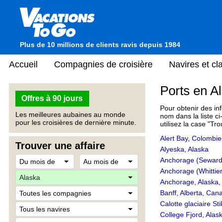
Plus de 10 millions de clients ravis depuis 1984
Accueil
Compagnies de croisière
Navires et c
Ports en A
Offres à 90 jours
Pour obtenir des inf
Les meilleures aubaines au monde
nom dans la liste ci
pour les croisières de dernière minute.
utilisez la case "Tr
Alert Bay, Colombie
Trouver une affaire
Alyeska, Alaska
Anchorage (Seward)
Anchorage (Whittier
Anchorage, Alaska,
Banff, Alberta, Can
Calotte glaciaire St
College Fjord, Alas