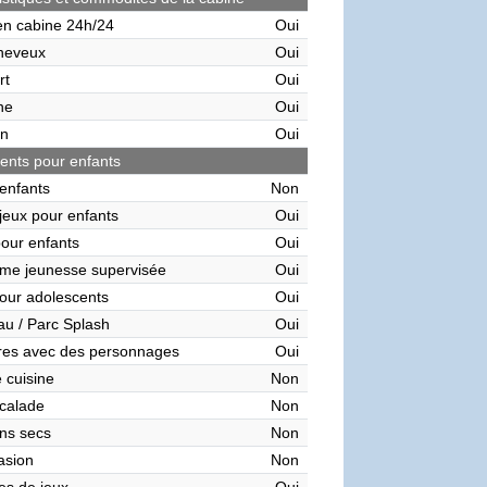
en cabine 24h/24
Oui
heveux
Oui
rt
Oui
ne
Oui
on
Oui
nts pour enfants
enfants
Non
 jeux pour enfants
Oui
pour enfants
Oui
me jeunesse supervisée
Oui
our adolescents
Oui
au / Parc Splash
Oui
res avec des personnages
Oui
 cuisine
Non
calade
Non
ns secs
Non
asion
Non