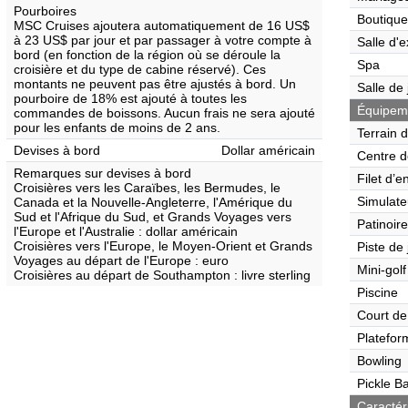
Pourboires
Boutique
MSC Cruises ajoutera automatiquement de 16 US$
à 23 US$ par jour et par passager à votre compte à
Salle d'e
bord (en fonction de la région où se déroule la
Spa
croisière et du type de cabine réservé). Ces
montants ne peuvent pas être ajustés à bord. Un
Salle de
pourboire de 18% est ajouté à toutes les
Équipemen
commandes de boissons. Aucun frais ne sera ajouté
pour les enfants de moins de 2 ans.
Terrain 
Devises à bord
Dollar américain
Centre d
Remarques sur devises à bord
Filet d’e
Croisières vers les Caraïbes, les Bermudes, le
Simulate
Canada et la Nouvelle-Angleterre, l'Amérique du
Sud et l'Afrique du Sud, et Grands Voyages vers
Patinoire
l'Europe et l'Australie : dollar américain
Croisières vers l'Europe, le Moyen-Orient et Grands
Piste de
Voyages au départ de l'Europe : euro
Mini-golf
Croisières au départ de Southampton : livre sterling
Piscine
Court de
Platefor
Bowling
Pickle Ba
Caractér