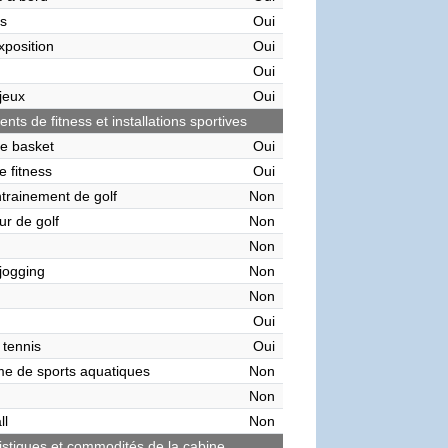
s
Oui
xposition
Oui
Oui
 jeux
Oui
ts de fitness et installations sportives
de basket
Oui
e fitness
Oui
ntrainement de golf
Non
ur de golf
Non
Non
 jogging
Non
Non
Oui
 tennis
Oui
me de sports aquatiques
Non
Non
ll
Non
istiques et commodités de la cabine