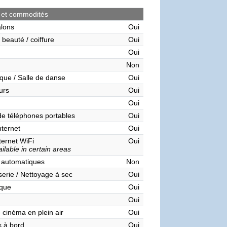
 et commodités
alons
Oui
 beauté / coiffure
Oui
Oui
Non
que / Salle de danse
Oui
urs
Oui
Oui
de téléphones portables
Oui
nternet
Oui
ternet WiFi
Oui
ilable in certain areas
 automatiques
Non
serie / Nettoyage à sec
Oui
èque
Oui
Oui
 cinéma en plein air
Oui
 à bord
Oui