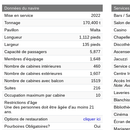
Données du navire
Services
Mise en service
2022
Bars / S
Tonnage
170,400 t
Salon de
Pavillon
Malta
Casino
Longueur
1,112 pieds
Chapelle
Largeur
135 pieds
Discothè
Capacité de passagers
5,877
Ascense
Membres d'équipage
1,648
Jacuzzi
Nombre de cabines intérieures
460
Service 
Nombre de cabines extérieures
1,607
Centre I
Nombre de cabines avec balcon
1519
Accès In
Note: Ava
Suites
216
Laveries
Occupation maximum par cabine
10
Blanchis
Restrictions d'âge
Une des personnes doit être âgée d'au moins 21
Biblioth
ans.
Cinéma
Options de restauration
cliquer ici
Écran de
Pourboires Obligatoires?
Oui
Mariages