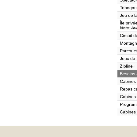
Spectacl
Tobogan
Jeu de l
Île privé
Note: Ava
Circuit 
Montagn
Parcours
Jeux de r
Zipline
Besoins 
Cabines 
Repas c
Cabines 
Program
Cabines 