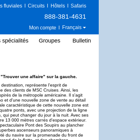
s fluviales
I
Circuits
I
Hôtels
I
Safaris
888-381-4631
Français
Mon compte
I
 spécialités
Groupes
Bulletin
e "Trouver une affaire" sur la gauche.
estination, représente l'esprit de
e des clients de MSC Cruises. Ainsi, les
pirés de la métropole américaine. Il s'agit
o et d'une nouvelle zone de vente au détail
le caractéristique de cette nouvelle zone est
uatre ponts, avec une projection de la ligne
qui peut changer du jour à la nuit. Avec ses
fre 13 000 mètres carrés d'espace extérieur.
 spectaculaire Pont des Soupirs au plancher
 superbes ascenseurs panoramiques à
ôté du navire sur la promenade du front de
grand de la flotte, et des chambres