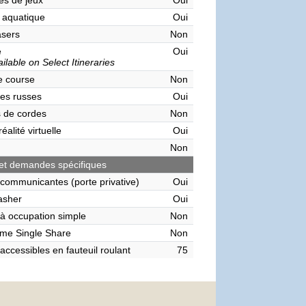
es de jeux
Oui
 aquatique
Oui
asers
Non
e
Oui
ilable on Select Itineraries
de course
Non
es russes
Oui
 de cordes
Non
éalité virtuelle
Oui
Non
et demandes spécifiques
communicantes (porte privative)
Oui
asher
Oui
à occupation simple
Non
me Single Share
Non
accessibles en fauteuil roulant
75