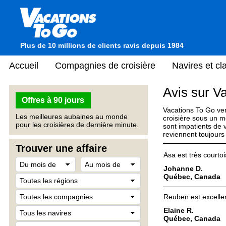
Plus de 10 millions de clients ravis depuis 1984
Accueil
Compagnies de croisière
Navires et c
Avis sur V
Offres à 90 jours
Vacations To Go ven
Les meilleures aubaines au monde
croisière sous un m
pour les croisières de dernière minute.
sont impatients de v
reviennent toujours 
Trouver une affaire
Asa est très courtois
Johanne D.
Québec, Canada
Reuben est excellen
Elaine R.
Québec, Canada