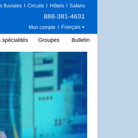
s fluviales
I
Circuits
I
Hôtels
I
Safaris
888-381-4631
Français
Mon compte
I
 spécialités
Groupes
Bulletin