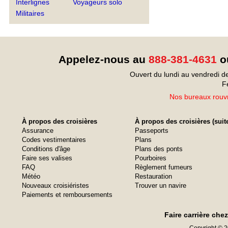
Interlignes
Voyageurs solo
Militaires
Appelez-nous au
888-381-4631
ou
Ouvert du lundi au vendredi d
F
Nos bureaux rouvr
À propos des croisières
À propos des croisières (suit
Assurance
Passeports
Codes vestimentaires
Plans
Conditions d'âge
Plans des ponts
Faire ses valises
Pourboires
FAQ
Règlement fumeurs
Météo
Restauration
Nouveaux croisiéristes
Trouver un navire
Paiements et remboursements
Faire carrière che