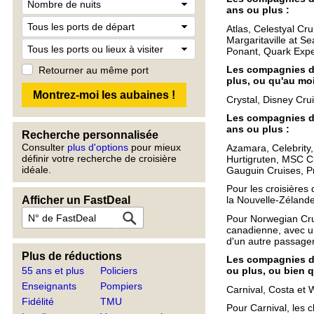
ans ou plus :
Atlas, Celestyal Cr
Margaritaville at S
Ponant, Quark Expe
Les compagnies de
Retourner au même port
plus, ou qu'au mo
Crystal, Disney Crui
Les compagnies de
ans ou plus :
Recherche personnalisée
Consulter
plus d'options
pour mieux
Azamara, Celebrity,
définir votre recherche de croisière
Hurtigruten, MSC Cr
idéale.
Gauguin Cruises, P
Pour les croisières 
Afficher un FastDeal
la Nouvelle-Zéland
Pour Norwegian Cru
canadienne, avec u
d'un autre passager
Plus de réductions
Les compagnies de
55 ans et plus
Policiers
ou plus, ou bien 
Enseignants
Pompiers
Carnival, Costa et 
Fidélité
TMU
Pour Carnival, les 