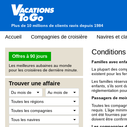
Plus de 10 millions de clients ravis depuis 1984
Accueil
Compagnies de croisière
Navires et c
Conditions
Offres à 90 jours
Familles avec enf
Les meilleures aubaines au monde
La plupart des comp
pour les croisières de dernière minute.
existent pour les f
Les familles réserv
Trouver une affaire
enfants, s'ils sont 
réglementation pour
Passagers de moi
Toutes les compagn
requis. L’âge minim
ont été fournies pa
doivent être confir
Les compagnies de