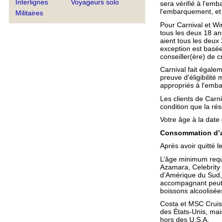
Interlignes
Voyageurs solo
sera vérifié à l'em
l'embarquement, et
Militaires
Pour Carnival et Win
tous les deux 18 an
aient tous les deux
exception est basée
conseiller(ère) de c
Carnival fait égale
preuve d'éligibilité
appropriés à l'emb
Les clients de Carn
condition que la rés
Votre âge à la date
Consommation d’a
Après avoir quitté 
L’âge minimum requi
Azamara, Celebrity 
d’Amérique du Sud, 
accompagnant peut s
boissons alcoolisée
Costa et MSC Cruise
des États-Unis, mai
hors des U.S.A.