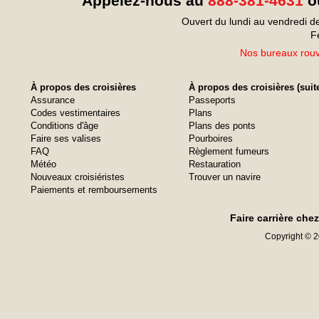
Appelez-nous au
888-381-4631
ou
Ouvert du lundi au vendredi d
F
Nos bureaux rouvr
À propos des croisières
À propos des croisières (suit
Assurance
Passeports
Codes vestimentaires
Plans
Conditions d'âge
Plans des ponts
Faire ses valises
Pourboires
FAQ
Règlement fumeurs
Météo
Restauration
Nouveaux croisiéristes
Trouver un navire
Paiements et remboursements
Faire carrière che
Copyright © 20