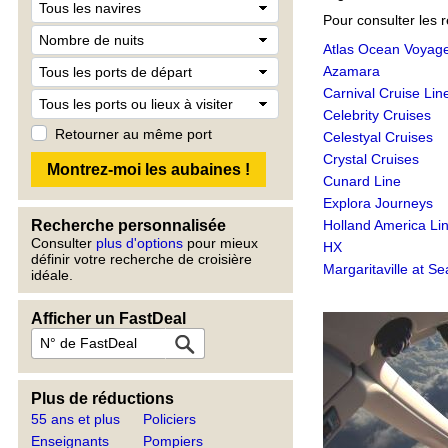
Pour consulter les r
Atlas Ocean Voyag
Azamara
Carnival Cruise Lin
Celebrity Cruises
Retourner au même port
Celestyal Cruises
Crystal Cruises
Cunard Line
Explora Journeys
Recherche personnalisée
Holland America Li
Consulter
plus d'options
pour mieux
HX
définir votre recherche de croisière
Margaritaville at Se
idéale.
Afficher un FastDeal
Plus de réductions
55 ans et plus
Policiers
Enseignants
Pompiers