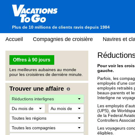
Plus de 10 millions de clients ravis depuis 1984
Accueil
Compagnies de croisière
Navires et c
Réductions
Offres à 90 jours
Pour voir les crois
Les meilleures aubaines au monde
gauche.
pour les croisières de dernière minute.
Parfois, les compag
employés d'une com
Trouver une affaire
employés retraités p
beaux-parents et le
Interligne ne voyag
Les employés d'aut
(UPS), de Worldspan
de la Federal Aviati
Controllers Associa
Les voyageurs conc
éligibles.