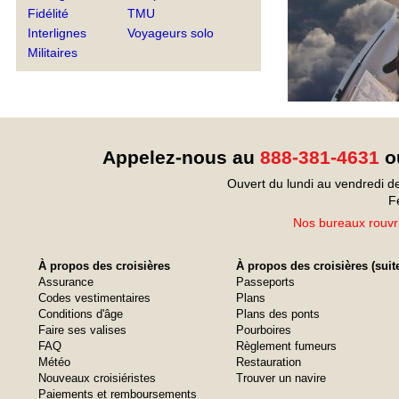
Fidélité
TMU
Interlignes
Voyageurs solo
Militaires
Appelez-nous au
888-381-4631
ou
Ouvert du lundi au vendredi d
F
Nos bureaux rouvri
À propos des croisières
À propos des croisières (suit
Assurance
Passeports
Codes vestimentaires
Plans
Conditions d'âge
Plans des ponts
Faire ses valises
Pourboires
FAQ
Règlement fumeurs
Météo
Restauration
Nouveaux croisiéristes
Trouver un navire
Paiements et remboursements