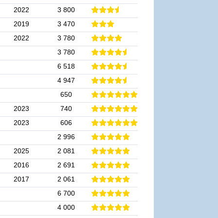
2022
3 800
2019
3 470
2022
3 780
3 780
6 518
4 947
650
2023
740
2023
606
2 996
2025
2 081
2016
2 691
2017
2 061
6 700
4 000