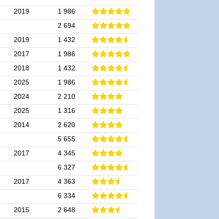
2019
1 986
2 694
2019
1 432
2017
1 986
2018
1 432
2025
1 986
2024
2 210
2025
1 316
2014
2 620
5 655
2017
4 345
6 327
2017
4 363
6 334
2015
2 648