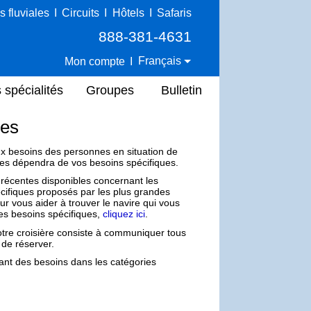
s fluviales
I
Circuits
I
Hôtels
I
Safaris
888-381-4631
Français
Mon compte
I
 spécialités
Groupes
Bulletin
ues
x besoins des personnes en situation de
es dépendra de vos besoins spécifiques.
 récentes disponibles concernant les
écifiques proposés par les plus grandes
 vous aider à trouver le navire qui vous
des besoins spécifiques,
cliquez ici
.
 votre croisière consiste à communiquer tous
 de réserver.
t des besoins dans les catégories