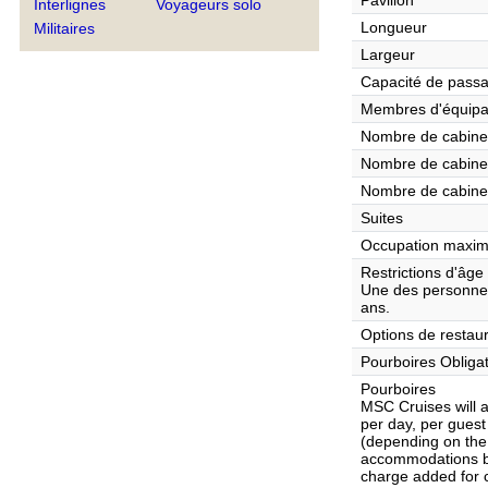
Pavillon
Interlignes
Voyageurs solo
Longueur
Militaires
Largeur
Capacité de pass
Membres d'équip
Nombre de cabines
Nombre de cabines
Nombre de cabine
Suites
Occupation maxim
Restrictions d'âge
Une des personnes
ans.
Options de restaur
Pourboires Obliga
Pourboires
MSC Cruises will 
per day, per gues
(depending on the 
accommodations bo
charge added for c