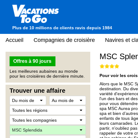
Plus de 10 millions de clients ravis depuis 1984
Accueil
Compagnies de croisière
Navires et c
MSC Splen
Offres à 90 jours
Les meilleures aubaines au monde
Pour voir les crois
pour les croisières de dernière minute.
Alors que le MSC S
destination. Du div
Trouver une affaire
variété d'expérienc
l'un des bars et d
pour vous détendre 
spa MSC Aurea propo
spa et bien d’autre
enfants de tous âge
leurs camarades. Le
partir, n'oubliez p
rappeler de votre c
et les cabines du S