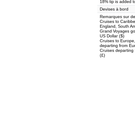
18% tip is added t
Devises à bord
Remarques sur de
Cruises to Carib
England, South Am
Grand Voyages goi
US Dollar ($)
Cruises to Europe
departing from Eu
Cruises departing
(£)