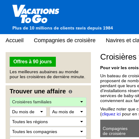
Plus de 10 millions de clients ravis depuis 1984
Accueil
Compagnies de croisière
Navires et c
Croisières 
Offres à 90 jours
Pour voir les crois
Les meilleures aubaines au monde
Un bateau de croisi
pour les croisières de dernière minute.
proposent de nombr
pendant que leurs e
Trouver une affaire
d'installations rése
services de baby-si
conviennent aux fam
Veuillez noter que 
(
cliquez ici
pour en s
Compagnies
de croisière