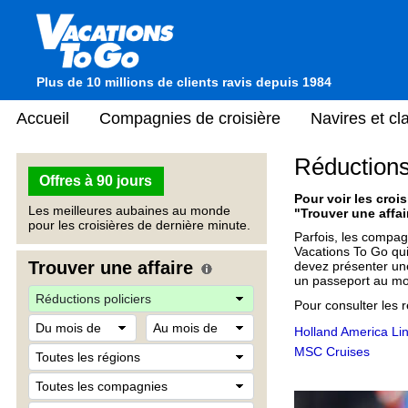
Plus de 10 millions de clients ravis depuis 1984
Accueil
Compagnies de croisière
Navires et c
Réductions 
Offres à 90 jours
Pour voir les crois
Les meilleures aubaines au monde
"Trouver une affai
pour les croisières de dernière minute.
Parfois, les compagn
Vacations To Go qui 
Trouver une affaire
devez présenter une 
un passeport au mo
Pour consulter les r
Holland America Li
MSC Cruises