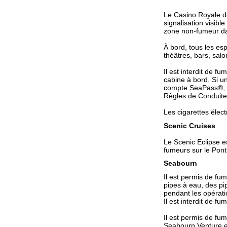
Le Casino Royale do
signalisation visib
zone non-fumeur da
À bord, tous les esp
théâtres, bars, salo
Il est interdit de f
cabine à bord. Si u
compte SeaPass®, et
Règles de Conduite
Les cigarettes élec
Scenic Cruises
Le Scenic Eclipse e
fumeurs sur le Pont
Seabourn
Il est permis de fum
pipes à eau, des pip
pendant les opérati
Il est interdit de fu
Il est permis de fu
Seabourn Venture e