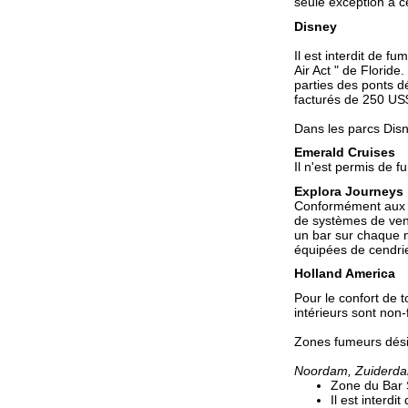
seule exception à c
Disney
Il est interdit de f
Air Act " de Floride.
parties des ponts 
facturés de 250 US$
Dans les parcs Disn
Emerald Cruises
Il n'est permis de 
Explora Journeys
Conformément aux no
de systèmes de vent
un bar sur chaque na
équipées de cendrier
Holland America
Pour le confort de t
intérieurs sont non-
Zones fumeurs dési
Noordam, Zuiderd
Zone du Bar
Il est interdi