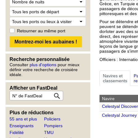
Grèce, en Turquie e
passagers de découv
pittoresques et des
Pour se détendre e
peuvent se détendre
Retourner au même port
dorloter avec des s
direct, des représe
atmosphère vivante 
leçons de langue gr
passagers de s'imme
Recherche personnalisée
Officiers : Intern
Consulter
plus d'options
pour mieux
définir votre recherche de croisière
idéale.
Navires et
Pa
classements
r
Afficher un FastDeal
Navire
Celestyal Discove
Plus de réductions
Celestyal Journey
55 ans et plus
Policiers
Enseignants
Pompiers
Fidélité
TMU