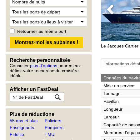
Previous
Retourner au même port
Le Jacques Cartier
Recherche personnalisée
Informations détai
Consulter
plus d'options
pour mieux
définir votre recherche de croisière
idéale.
Données du navir
Mise en service
Afficher un FastDeal
Tonnage
Pavillon
Longueur
Plus de réductions
Largeur
55 ans et plus
Policiers
Capacité de pass
Enseignants
Pompiers
Membres d'équip
Fidélité
TMU