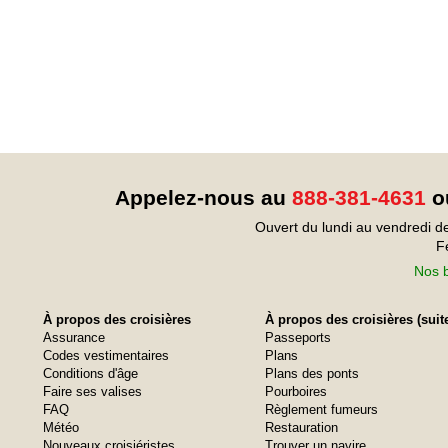
Appelez-nous au
888-381-4631
ou
Ouvert du lundi au vendredi d
F
Nos b
À propos des croisières
À propos des croisières (suit
Assurance
Passeports
Codes vestimentaires
Plans
Conditions d'âge
Plans des ponts
Faire ses valises
Pourboires
FAQ
Règlement fumeurs
Météo
Restauration
Nouveaux croisiéristes
Trouver un navire