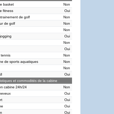
de basket
Non
e fitness
Oui
ntrainement de golf
Non
ur de golf
Non
Non
 jogging
Oui
Non
Oui
 tennis
Non
me de sports aquatiques
Non
Non
ll
Oui
istiques et commodités de la cabine
en cabine 24h/24
Non
heveux
Oui
rt
Oui
ne
Oui
on
Oui