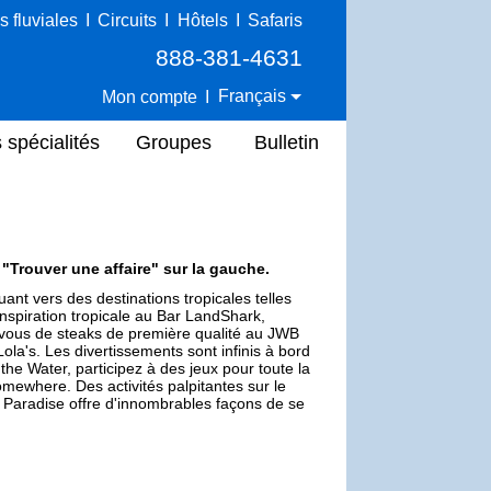
s fluviales
I
Circuits
I
Hôtels
I
Safaris
888-381-4631
Français
Mon compte
I
 spécialités
Groupes
Bulletin
e "Trouver une affaire" sur la gauche.
uant vers des destinations tropicales telles
piration tropicale au Bar LandShark,
-vous de steaks de première qualité au JWB
la's. Les divertissements sont infinis à bord
he Water, participez à des jeux pour toute la
mewhere. Des activités palpitantes sur le
e Paradise offre d'innombrables façons de se