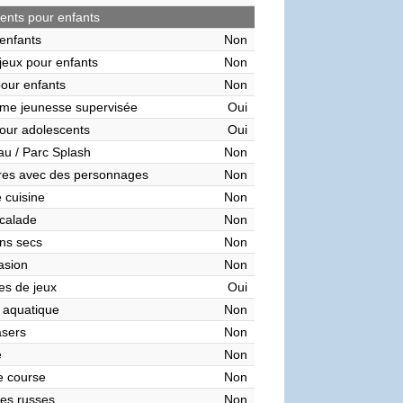
nts pour enfants
enfants
Non
 jeux pour enfants
Non
pour enfants
Non
me jeunesse supervisée
Oui
our adolescents
Oui
au / Parc Splash
Non
res avec des personnages
Non
 cuisine
Non
calade
Non
ns secs
Non
asion
Non
es de jeux
Oui
 aquatique
Non
asers
Non
e
Non
de course
Non
es russes
Non