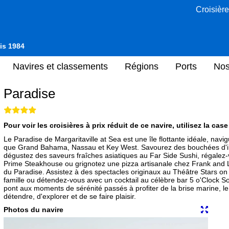
Croisière
uis 1984
Navires et classements
Régions
Ports
Nos
Paradise
Pour voir les croisières à prix réduit de ce navire, utilisez la cas
Le Paradise de Margaritaville at Sea est une île flottante idéale, navig
que Grand Bahama, Nassau et Key West. Savourez des bouchées d'ins
dégustez des saveurs fraîches asiatiques au Far Side Sushi, régalez
Prime Steakhouse ou grignotez une pizza artisanale chez Frank and Lo
du Paradise. Assistez à des spectacles originaux au Théâtre Stars on t
famille ou détendez-vous avec un cocktail au célèbre bar 5 o'Clock So
pont aux moments de sérénité passés à profiter de la brise marine, l
détendre, d'explorer et de se faire plaisir.
Photos du navire