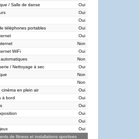
que / Salle de danse
Oui
urs
Oui
Oui
de téléphones portables
Oui
ternet
Oui
nternet
Non
ternet WiFi
Oui
 automatiques
Non
serie / Nettoyage à sec
Oui
èque
Non
Non
 cinéma en plein air
Oui
 à bord
Oui
s
Oui
xposition
Oui
Oui
 jeux
Oui
ts de fitness et installations sportives