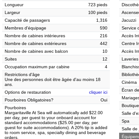
Longueur
723 pieds
Discothè
Largeur
100 pieds
Ascense
Capacité de passagers
1,316
Jacuzzi
Membres d'équipage
590
Service 
Nombre de cabines intérieures
216
Accès In
Nombre de cabines extérieures
442
Centre I
Nombre de cabines avec balcon
10
Accès In
Suites
12
Laveries
Occupation maximum par cabine
4
Blanchis
Restrictions d'âge
Biblioth
Une des personnes doit être âgée d'au moins 18
Cinéma
ans.
Écran de
Options de restauration
cliquer ici
Mariages
Pourboires Obligatoires?
Oui
Boutique
Pourboires
Margaritaville At Sea will automatically add $22.00
Salle d'e
per day, per guest to your onboard account for
Spa
standard accommodations ($25.00 per day, per
guest for suite accommodations). A 20% tip is added
Salle de
to room service, spa, specialty dining and beverage
Équipemen
orders.