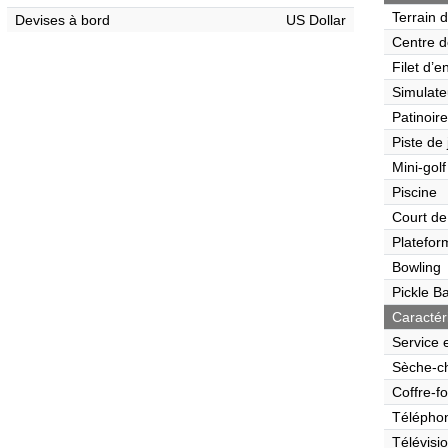
Terrain 
Devises à bord
US Dollar
Centre d
Filet d’e
Simulate
Patinoire
Piste de
Mini-golf
Piscine
Court de
Platefor
Bowling
Pickle Ba
Caractér
Service 
Sèche-c
Coffre-fo
Télépho
Télévisi