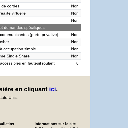
 de cordes
Non
éalité virtuelle
Non
Non
et demandes spécifiques
communicantes (porte privative)
Non
asher
Non
à occupation simple
Non
me Single Share
Non
accessibles en fauteuil roulant
6
sière en cliquant
ici
.
tats-Unis.
ulletins
Informations sur le site