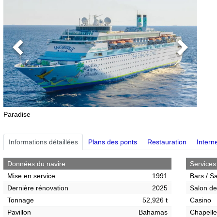
Previous
Next
Paradise
Informations détaillées
Plans des ponts
Restauration
Interne
Données du navire
Services
Mise en service
1991
Bars / S
Dernière rénovation
2025
Salon de
Tonnage
52,926 t
Casino
Pavillon
Bahamas
Chapelle