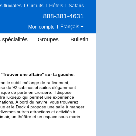
s fluviales
I
Circuits
I
Hôtels
I
Safaris
888-381-4631
Français
Mon compte
I
 spécialités
Groupes
Bulletin
e "Trouver une affaire" sur la gauche.
ne le subtil mélange de raffinement,
ispose de 92 cabines et suites élégamment
que de partir en croisière. Il dispose
dre luxueux qui permet une expérience
nations. À bord du navire, vous trouverez
due et le Deck 4 propose une salle à manger
verses autres attractions et activités à
in air, un théâtre et un espace sous-marin