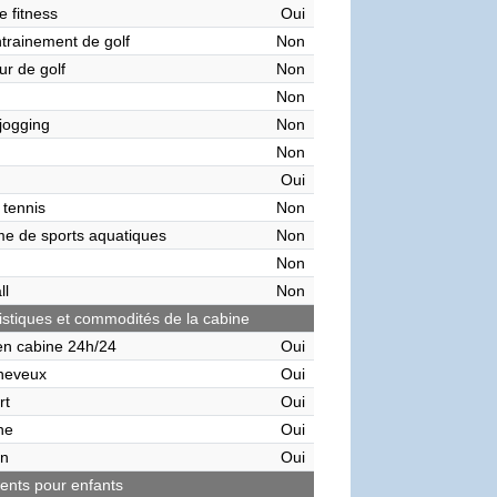
e fitness
Oui
ntrainement de golf
Non
ur de golf
Non
Non
 jogging
Non
Non
Oui
 tennis
Non
me de sports aquatiques
Non
Non
ll
Non
istiques et commodités de la cabine
en cabine 24h/24
Oui
heveux
Oui
rt
Oui
ne
Oui
on
Oui
nts pour enfants