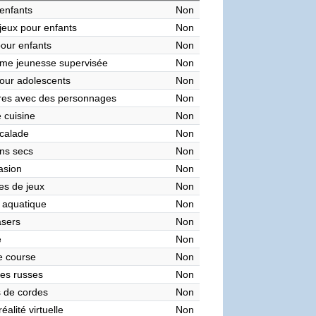
enfants
Non
 jeux pour enfants
Non
pour enfants
Non
me jeunesse supervisée
Non
our adolescents
Non
res avec des personnages
Non
 cuisine
Non
calade
Non
ns secs
Non
asion
Non
es de jeux
Non
 aquatique
Non
asers
Non
e
Non
de course
Non
es russes
Non
 de cordes
Non
éalité virtuelle
Non