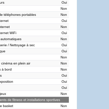
urs
Oui
Non
de téléphones portables
Non
ternet
Oui
nternet
Non
ternet WiFi
Oui
 automatiques
Non
serie / Nettoyage à sec
Oui
èque
Oui
Non
 cinéma en plein air
Non
 à bord
Non
s
Oui
xposition
Oui
Oui
 jeux
Non
ts de fitness et installations sportives
de basket
Non