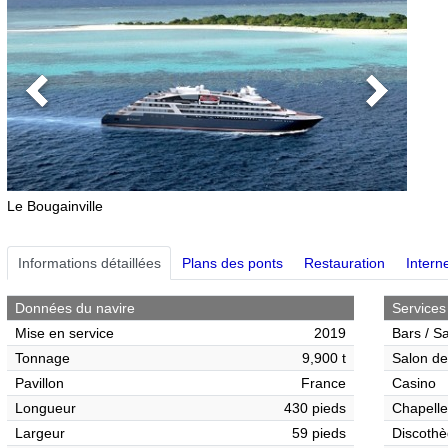
Previous
Next
Le Bougainville
Informations détaillées
Plans des ponts
Restauration
Interne
Données du navire
Services
Mise en service
2019
Bars / S
Tonnage
9,900 t
Salon de
Pavillon
France
Casino
Longueur
430 pieds
Chapelle
Largeur
59 pieds
Discothè