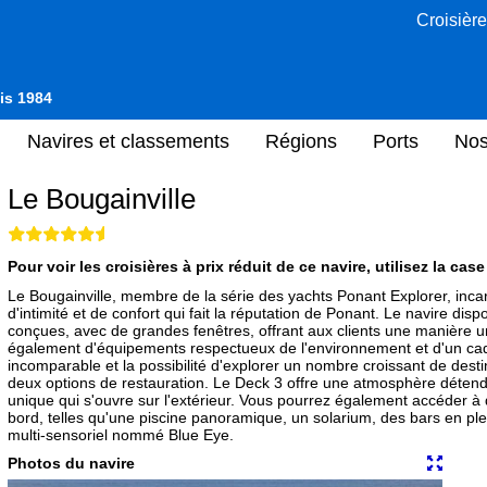
Croisière
uis 1984
Navires et classements
Régions
Ports
Nos
Le Bougainville
Pour voir les croisières à prix réduit de ce navire, utilisez la cas
Le Bougainville, membre de la série des yachts Ponant Explorer, incar
d'intimité et de confort qui fait la réputation de Ponant. Le navire d
conçues, avec de grandes fenêtres, offrant aux clients une manière uni
également d'équipements respectueux de l'environnement et d'un ca
incomparable et la possibilité d'explorer un nombre croissant de desti
deux options de restauration. Le Deck 3 offre une atmosphère déten
unique qui s'ouvre sur l'extérieur. Vous pourrez également accéder à di
bord, telles qu'une piscine panoramique, un solarium, des bars en ple
multi-sensoriel nommé Blue Eye.
Photos du navire