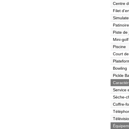
Centre d
Filet d’e
Simulate
Patinoire
Piste de
Mini-golf
Piscine
Court de
Platefor
Bowling
Pickle Ba
Caractér
Service 
Sèche-c
Coffre-fo
Télépho
Télévisi
Équipeme