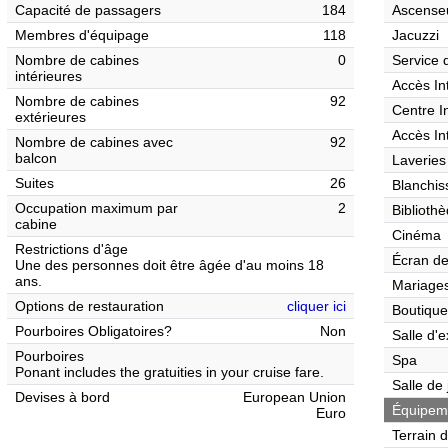
Capacité de passagers
184
Ascense
Membres d'équipage
118
Jacuzzi
Nombre de cabines
0
Service 
intérieures
Accès In
Nombre de cabines
92
Centre I
extérieures
Accès In
Nombre de cabines avec
92
balcon
Laveries
Suites
26
Blanchis
Occupation maximum par
2
Biblioth
cabine
Cinéma
Restrictions d'âge
Écran de
Une des personnes doit être âgée d'au moins 18
ans.
Mariages
Options de restauration
cliquer ici
Boutique
Pourboires Obligatoires?
Non
Salle d'e
Pourboires
Spa
Ponant includes the gratuities in your cruise fare.
Salle de
Devises à bord
European Union
Équipemen
Euro
Terrain 