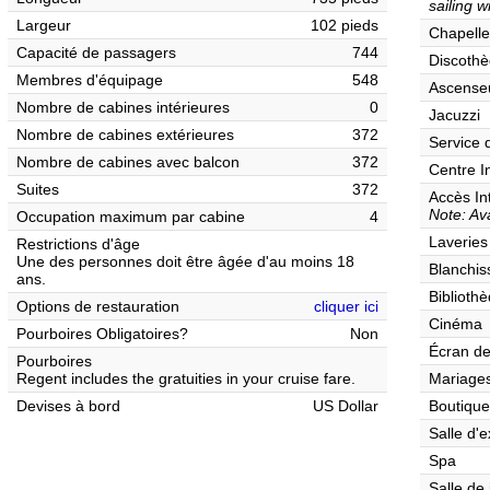
sailing w
Largeur
102 pieds
Chapelle
Capacité de passagers
744
Discothè
Membres d'équipage
548
Ascense
Nombre de cabines intérieures
0
Jacuzzi
Nombre de cabines extérieures
372
Service 
Nombre de cabines avec balcon
372
Centre I
Suites
372
Accès In
Note: Ava
Occupation maximum par cabine
4
Laveries
Restrictions d'âge
Une des personnes doit être âgée d'au moins 18
Blanchis
ans.
Biblioth
Options de restauration
cliquer ici
Cinéma
Pourboires Obligatoires?
Non
Écran de
Pourboires
Regent includes the gratuities in your cruise fare.
Mariages
Devises à bord
US Dollar
Boutique
Salle d'e
Spa
Salle de