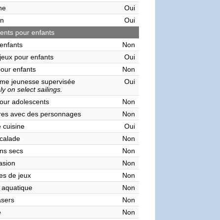
ne
Oui
on
Oui
nts pour enfants
enfants
Non
 jeux pour enfants
Oui
pour enfants
Non
me jeunesse supervisée
Oui
y on select sailings.
our adolescents
Non
res avec des personnages
Non
 cuisine
Oui
calade
Non
ns secs
Non
asion
Non
es de jeux
Non
 aquatique
Non
asers
Non
e
Non