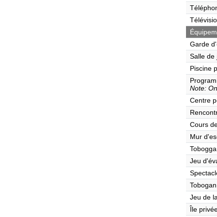
Télépho
Télévisi
Équipeme
Garde d'
Salle de
Piscine 
Program
Note: Onl
Centre p
Rencont
Cours de
Mur d'es
Tobogga
Jeu d'év
Spectacl
Tobogan
Jeu de l
Île privé