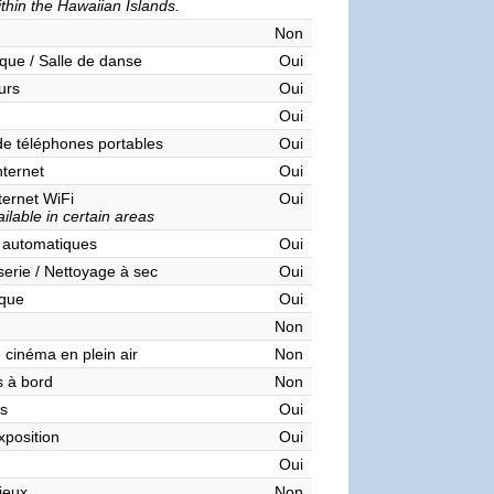
ithin the Hawaiian Islands.
Non
que / Salle de danse
Oui
urs
Oui
Oui
de téléphones portables
Oui
nternet
Oui
ternet WiFi
Oui
ilable in certain areas
 automatiques
Oui
serie / Nettoyage à sec
Oui
èque
Oui
Non
 cinéma en plein air
Non
 à bord
Non
s
Oui
xposition
Oui
Oui
 jeux
Non