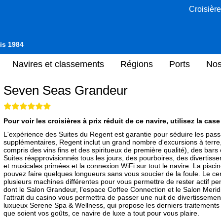
Croisière
uis 1984
Navires et classements
Régions
Ports
Nos
Seven Seas Grandeur
Pour voir les croisières à prix réduit de ce navire, utilisez la cas
L'expérience des Suites du Regent est garantie pour séduire les passa
supplémentaires, Regent inclut un grand nombre d'excursions à terre,
compris des vins fins et des spiritueux de première qualité), des bars
Suites réapprovisionnés tous les jours, des pourboires, des divertiss
et musicales primées et la connexion WiFi sur tout le navire. La piscine
pouvez faire quelques longueurs sans vous soucier de la foule. Le c
plusieurs machines différentes pour vous permettre de rester actif pend
dont le Salon Grandeur, l'espace Coffee Connection et le Salon Meridi
l'attrait du casino vous permettra de passer une nuit de divertissement
luxueux Serene Spa & Wellness, qui propose les derniers traitements d
que soient vos goûts, ce navire de luxe a tout pour vous plaire.