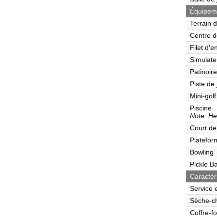
Équipemen
Terrain 
Centre d
Filet d’e
Simulate
Patinoire
Piste de
Mini-golf
Piscine
Note: He
Court de
Platefor
Bowling
Pickle Ba
Caractér
Service 
Sèche-c
Coffre-fo