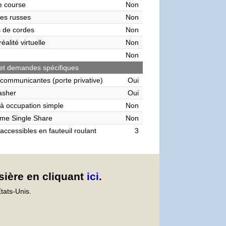
de course
Non
es russes
Non
 de cordes
Non
éalité virtuelle
Non
Non
et demandes spécifiques
communicantes (porte privative)
Oui
asher
Oui
à occupation simple
Non
me Single Share
Non
accessibles en fauteuil roulant
3
sière en cliquant
ici
.
tats-Unis.