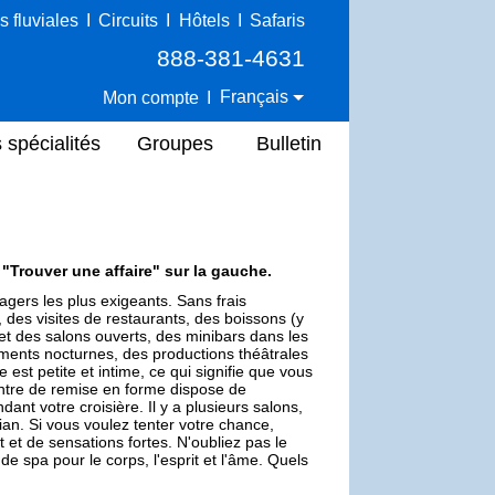
s fluviales
I
Circuits
I
Hôtels
I
Safaris
888-381-4631
Français
Mon compte
I
 spécialités
Groupes
Bulletin
e "Trouver une affaire" sur la gauche.
gers les plus exigeants. Sans frais
 des visites de restaurants, des boissons (y
 et des salons ouverts, des minibars dans les
ements nocturnes, des productions théâtrales
 est petite et intime, ce qui signifie que vous
entre de remise en forme dispose de
ant votre croisière. Il y a plusieurs salons,
an. Si vous voulez tenter votre chance,
 et de sensations fortes. N'oubliez pas le
e spa pour le corps, l'esprit et l'âme. Quels