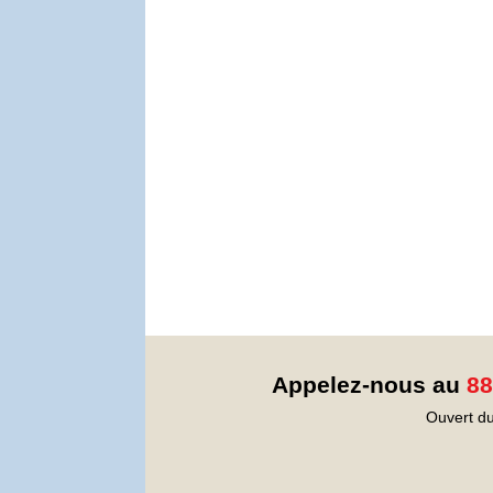
Appelez-nous au
88
Ouvert du