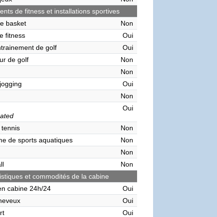
ts de fitness et installations sportives
de basket
Non
e fitness
Oui
ntrainement de golf
Oui
ur de golf
Non
Non
 jogging
Oui
Non
Oui
ated
 tennis
Non
me de sports aquatiques
Non
Non
ll
Non
istiques et commodités de la cabine
en cabine 24h/24
Oui
heveux
Oui
rt
Oui