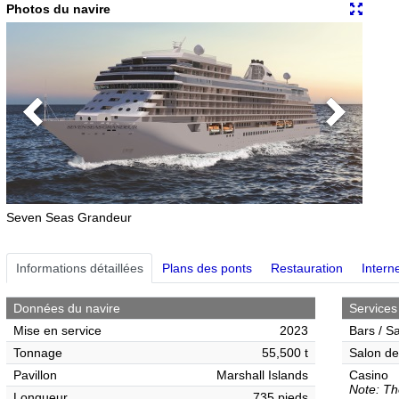
Photos du navire
Previous
Next
Seven Seas Grandeur
Informations détaillées
Plans des ponts
Restauration
Interne
Données du navire
Services
Mise en service
2023
Bars / S
Tonnage
55,500 t
Salon de
Pavillon
Marshall Islands
Casino
Note: Th
Longueur
735 pieds