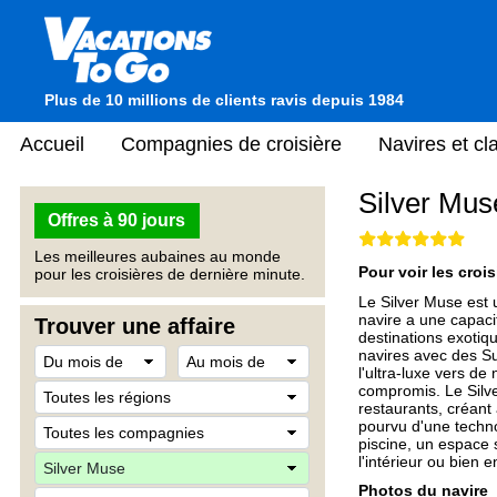
Plus de 10 millions de clients ravis depuis 1984
Accueil
Compagnies de croisière
Navires et c
Silver Mus
Offres à 90 jours
Les meilleures aubaines au monde
Pour voir les crois
pour les croisières de dernière minute.
Le Silver Muse est u
navire a une capac
Trouver une affaire
destinations exotiq
navires avec des Su
l'ultra-luxe vers de
compromis. Le Silver
restaurants, créant
pourvu d'une technol
piscine, un espace 
l'intérieur ou bien en
Photos du navire