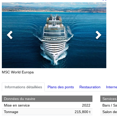
Previous
Next
MSC World Europa
Informations détaillées
Plans des ponts
Restauration
Interne
Données du navire
Services
Mise en service
2022
Bars / S
Tonnage
215,800 t
Salon de