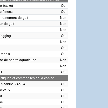
de basket
Oui
e fitness
Oui
ntrainement de golf
Non
ur de golf
Non
Non
 jogging
Oui
Non
Oui
 tennis
Oui
me de sports aquatiques
Non
Non
ll
Oui
istiques et commodités de la cabine
en cabine 24h/24
Oui
heveux
Oui
rt
Oui
ne
Oui