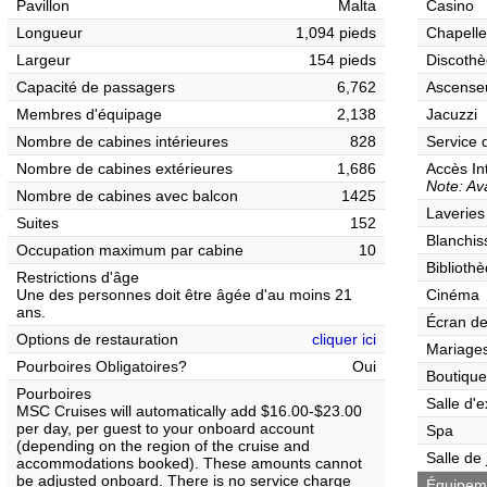
Pavillon
Malta
Casino
Longueur
1,094 pieds
Chapelle
Largeur
154 pieds
Discothè
Capacité de passagers
6,762
Ascense
Membres d'équipage
2,138
Jacuzzi
Nombre de cabines intérieures
828
Service 
Nombre de cabines extérieures
1,686
Accès In
Note: Ava
Nombre de cabines avec balcon
1425
Laveries
Suites
152
Blanchis
Occupation maximum par cabine
10
Biblioth
Restrictions d'âge
Une des personnes doit être âgée d'au moins 21
Cinéma
ans.
Écran de
Options de restauration
cliquer ici
Mariages
Pourboires Obligatoires?
Oui
Boutique
Pourboires
Salle d'e
MSC Cruises will automatically add $16.00-$23.00
per day, per guest to your onboard account
Spa
(depending on the region of the cruise and
Salle de
accommodations booked). These amounts cannot
be adjusted onboard. There is no service charge
Équipemen