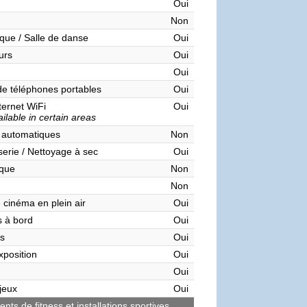
Oui
Non
que / Salle de danse
Oui
urs
Oui
Oui
de téléphones portables
Oui
ternet WiFi
Oui
ilable in certain areas
 automatiques
Non
serie / Nettoyage à sec
Oui
èque
Non
Non
 cinéma en plein air
Oui
 à bord
Oui
s
Oui
xposition
Oui
Oui
 jeux
Oui
ts de fitness et installations sportives