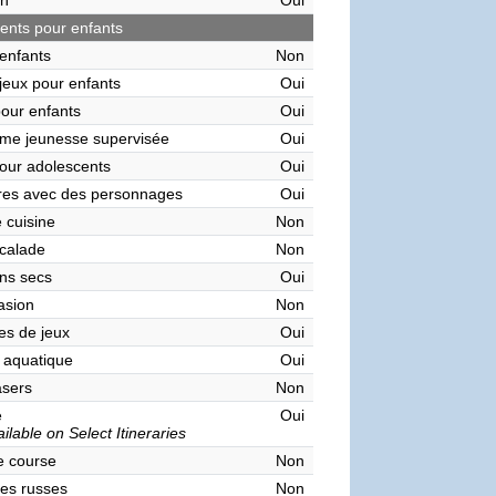
on
Oui
nts pour enfants
enfants
Non
 jeux pour enfants
Oui
pour enfants
Oui
me jeunesse supervisée
Oui
our adolescents
Oui
res avec des personnages
Oui
 cuisine
Non
calade
Non
ns secs
Oui
asion
Non
es de jeux
Oui
 aquatique
Oui
asers
Non
e
Oui
ilable on Select Itineraries
de course
Non
es russes
Non