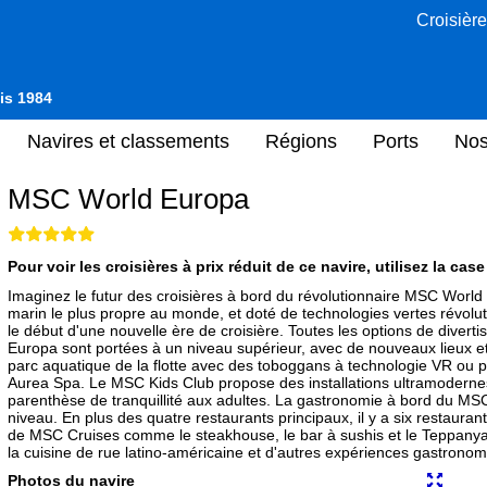
Croisière
uis 1984
Navires et classements
Régions
Ports
Nos
MSC World Europa
Pour voir les croisières à prix réduit de ce navire, utilisez la cas
Imaginez le futur des croisières à bord du révolutionnaire MSC Worl
marin le plus propre au monde, et doté de technologies vertes révol
le début d'une nouvelle ère de croisière. Toutes les options de dive
Europa sont portées à un niveau supérieur, avec de nouveaux lieux et 
parc aquatique de la flotte avec des toboggans à technologie VR ou p
Aurea Spa. Le MSC Kids Club propose des installations ultramodernes,
parenthèse de tranquillité aux adultes. La gastronomie à bord du MSC
niveau. En plus des quatre restaurants principaux, il y a six restaurant
de MSC Cruises comme le steakhouse, le bar à sushis et le Teppany
la cuisine de rue latino-américaine et d'autres expériences gastrono
Photos du navire