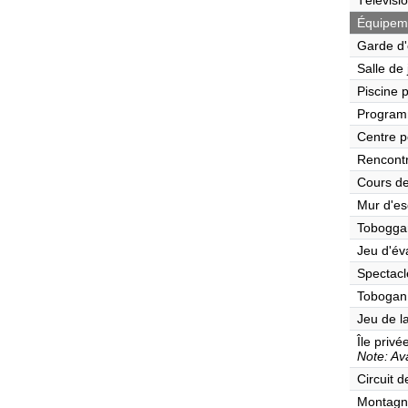
Télévisi
Équipeme
Garde d'
Salle de
Piscine 
Program
Centre p
Rencont
Cours de
Mur d'es
Tobogga
Jeu d'év
Spectacl
Tobogan
Jeu de l
Île privé
Note: Ava
Circuit 
Montagn