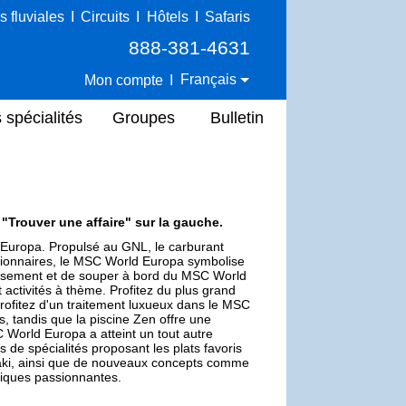
s fluviales
I
Circuits
I
Hôtels
I
Safaris
888-381-4631
Français
Mon compte
I
 spécialités
Groupes
Bulletin
e "Trouver une affaire" sur la gauche.
d Europa. Propulsé au GNL, le carburant
utionnaires, le MSC World Europa symbolise
rtissement et de souper à bord du MSC World
activités à thème. Profitez du plus grand
rofitez d'un traitement luxueux dans le MSC
 tandis que la piscine Zen offre une
 World Europa a atteint un tout autre
s de spécialités proposant les plats favoris
aki, ainsi que de nouveaux concepts comme
miques passionnantes.