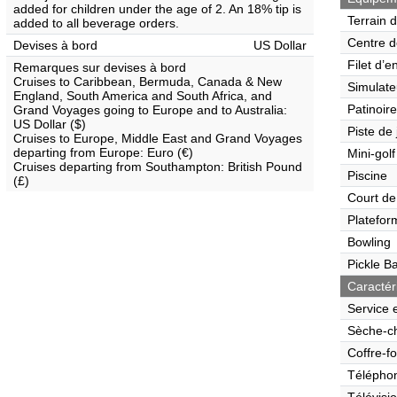
added for children under the age of 2. An 18% tip is
Terrain 
added to all beverage orders.
Centre d
Devises à bord
US Dollar
Filet d’e
Remarques sur devises à bord
Cruises to Caribbean, Bermuda, Canada & New
Simulate
England, South America and South Africa, and
Patinoire
Grand Voyages going to Europe and to Australia:
US Dollar ($)
Piste de
Cruises to Europe, Middle East and Grand Voyages
departing from Europe: Euro (€)
Mini-golf
Cruises departing from Southampton: British Pound
Piscine
(£)
Court de
Platefor
Bowling
Pickle Ba
Caractér
Service 
Sèche-c
Coffre-fo
Télépho