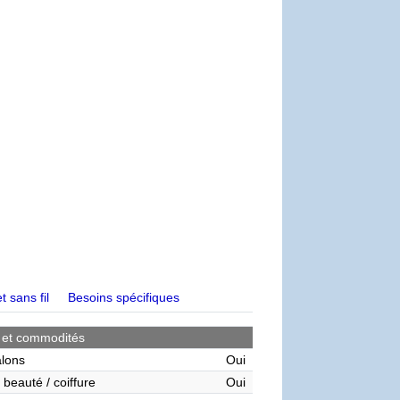
t sans fil
Besoins spécifiques
 et commodités
alons
Oui
 beauté / coiffure
Oui