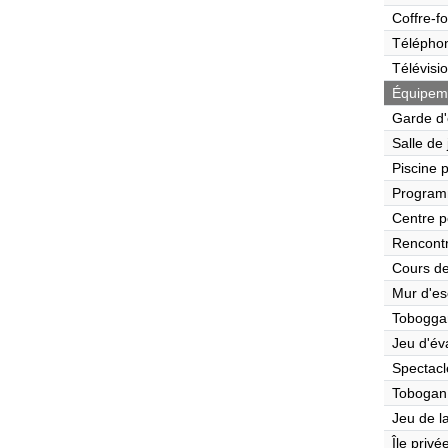
Coffre-fo
Télépho
Télévisi
Équipeme
Garde d'
Salle de
Piscine 
Program
Centre p
Rencont
Cours de
Mur d'es
Tobogga
Jeu d'év
Spectacl
Tobogan
Jeu de l
Île privé