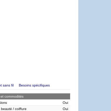
t sans fil
Besoins spécifiques
 et commodités
alons
Oui
 beauté / coiffure
Oui