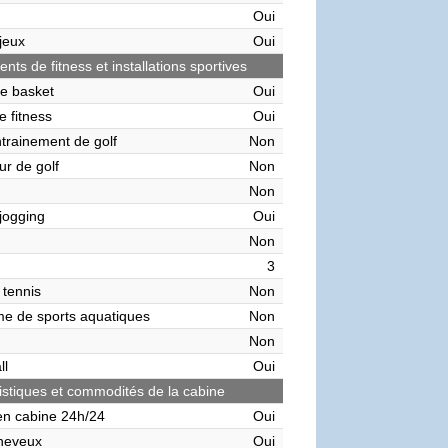
Oui
 jeux
Oui
ts de fitness et installations sportives
de basket
Oui
e fitness
Oui
ntrainement de golf
Non
ur de golf
Non
Non
 jogging
Oui
Non
3
 tennis
Non
me de sports aquatiques
Non
Non
ll
Oui
istiques et commodités de la cabine
en cabine 24h/24
Oui
heveux
Oui