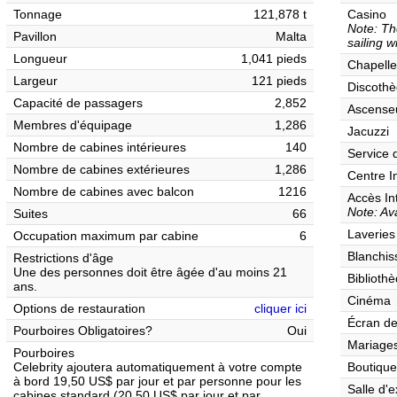
Tonnage
121,878 t
Casino
Note: Th
Pavillon
Malta
sailing w
Longueur
1,041 pieds
Chapelle
Largeur
121 pieds
Discothè
Capacité de passagers
2,852
Ascense
Membres d'équipage
1,286
Jacuzzi
Nombre de cabines intérieures
140
Service 
Nombre de cabines extérieures
1,286
Centre I
Nombre de cabines avec balcon
1216
Accès In
Note: Ava
Suites
66
Laveries
Occupation maximum par cabine
6
Blanchis
Restrictions d'âge
Une des personnes doit être âgée d'au moins 21
Biblioth
ans.
Cinéma
Options de restauration
cliquer ici
Écran de
Pourboires Obligatoires?
Oui
Mariages
Pourboires
Celebrity ajoutera automatiquement à votre compte
Boutique
à bord 19,50 US$ par jour et par personne pour les
Salle d'e
cabines standard (20,50 US$ par jour et par