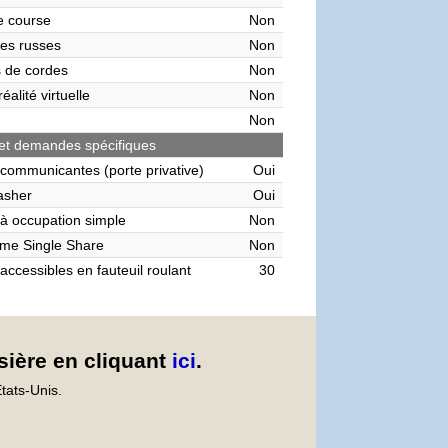
de course
Non
es russes
Non
 de cordes
Non
éalité virtuelle
Non
Non
et demandes spécifiques
communicantes (porte privative)
Oui
asher
Oui
à occupation simple
Non
me Single Share
Non
accessibles en fauteuil roulant
30
sière en cliquant
ici
.
tats-Unis.