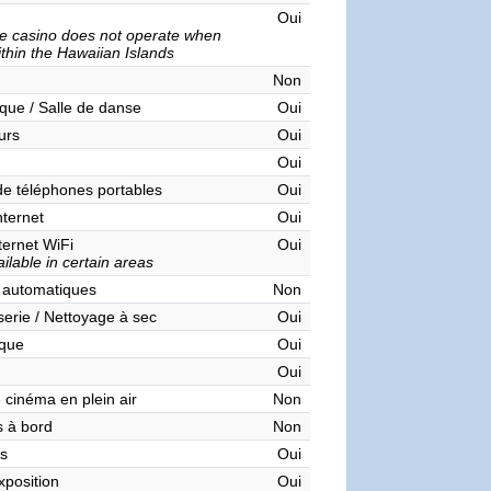
Oui
e casino does not operate when
ithin the Hawaiian Islands
Non
que / Salle de danse
Oui
urs
Oui
Oui
de téléphones portables
Oui
nternet
Oui
ternet WiFi
Oui
ilable in certain areas
 automatiques
Non
serie / Nettoyage à sec
Oui
èque
Oui
Oui
 cinéma en plein air
Non
 à bord
Non
s
Oui
xposition
Oui