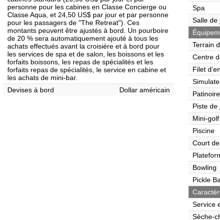
personne pour les cabines en Classe Concierge ou
Spa
Classe Aqua, et 24,50 US$ par jour et par personne
Salle de
pour les passagers de "The Retreat"). Ces
montants peuvent être ajustés à bord. Un pourboire
Équipemen
de 20 % sera automatiquement ajouté à tous les
Terrain 
achats effectués avant la croisière et à bord pour
les services de spa et de salon, les boissons et les
Centre d
forfaits boissons, les repas de spécialités et les
Filet d’e
forfaits repas de spécialités, le service en cabine et
les achats de mini-bar.
Simulate
Devises à bord
Dollar américain
Patinoire
Piste de
Mini-golf
Piscine
Court de
Platefor
Bowling
Pickle Ba
Caractér
Service 
Sèche-c