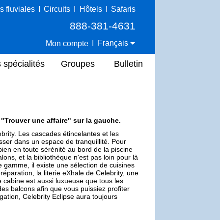
s fluviales
I
Circuits
I
Hôtels
I
Safaris
888-381-4631
Français
Mon compte
I
 spécialités
Groupes
Bulletin
e "Trouver une affaire" sur la gauche.
brity. Les cascades étincelantes et les
ser dans un espace de tranquillité. Pour
en en toute sérénité au bord de la piscine
ns, et la bibliothèque n'est pas loin pour là
 gamme, il existe une sélection de cuisines
éparation, la literie eXhale de Celebrity, une
re cabine est aussi luxueuse que tous les
 des balcons afin que vous puissiez profiter
igation, Celebrity Eclipse aura toujours