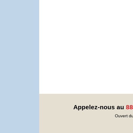
Appelez-nous au
88
Ouvert du