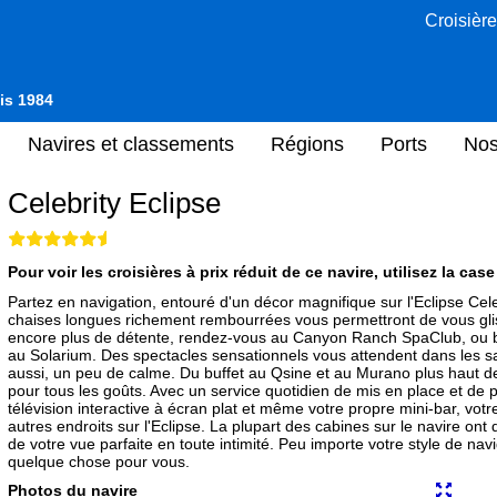
Croisière
uis 1984
Navires et classements
Régions
Ports
Nos
Celebrity Eclipse
Pour voir les croisières à prix réduit de ce navire, utilisez la cas
Partez en navigation, entouré d'un décor magnifique sur l'Eclipse Cele
chaises longues richement rembourrées vous permettront de vous glis
encore plus de détente, rendez-vous au Canyon Ranch SpaClub, ou bi
au Solarium. Des spectacles sensationnels vous attendent dans les salo
aussi, un peu de calme. Du buffet au Qsine et au Murano plus haut de
pour tous les goûts. Avec un service quotidien de mis en place et de pr
télévision interactive à écran plat et même votre propre mini-bar, vot
autres endroits sur l'Eclipse. La plupart des cabines sur le navire ont
de votre vue parfaite en toute intimité. Peu importe votre style de nav
quelque chose pour vous.
Photos du navire