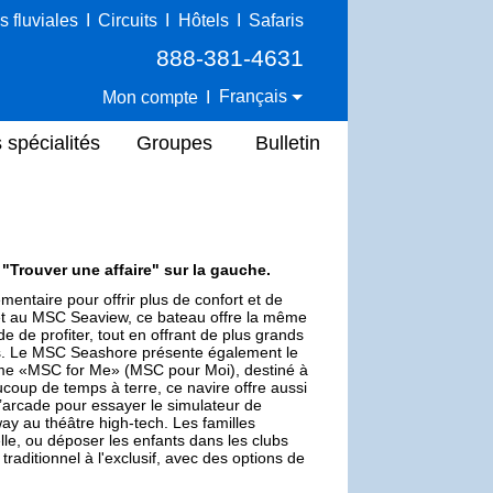
s fluviales
I
Circuits
I
Hôtels
I
Safaris
888-381-4631
Français
Mon compte
I
 spécialités
Groupes
Bulletin
e "Trouver une affaire" sur la gauche.
ntaire pour offrir plus de confort et de
 et au MSC Seaview, ce bateau offre la même
e de profiter, tout en offrant de plus grands
urs. Le MSC Seashore présente également le
mme «MSC for Me» (MSC pour Moi), destiné à
coup de temps à terre, ce navire offre aussi
l’arcade pour essayer le simulateur de
ay au théâtre high-tech. Les familles
elle, ou déposer les enfants dans les clubs
traditionnel à l'exclusif, avec des options de