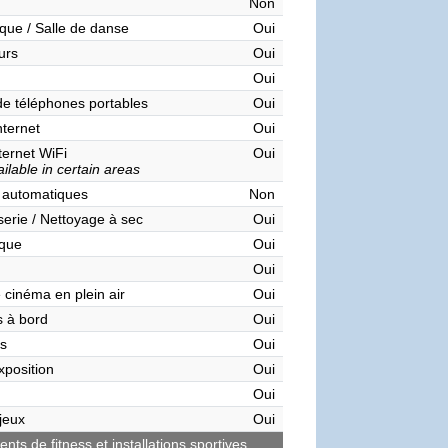
Non
que / Salle de danse
Oui
urs
Oui
Oui
de téléphones portables
Oui
nternet
Oui
ternet WiFi
Oui
ilable in certain areas
 automatiques
Non
serie / Nettoyage à sec
Oui
èque
Oui
Oui
 cinéma en plein air
Oui
 à bord
Oui
s
Oui
xposition
Oui
Oui
 jeux
Oui
ts de fitness et installations sportives