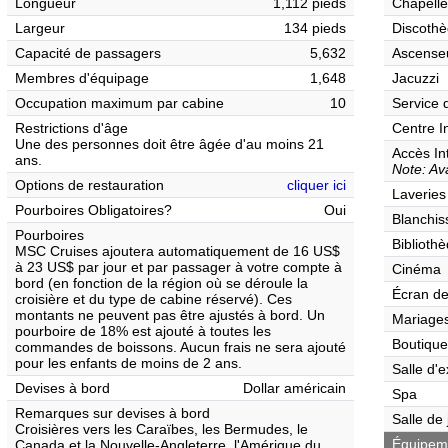
Longueur
1,112 pieds
Chapelle
Largeur
134 pieds
Discothè
Capacité de passagers
5,632
Ascense
Membres d'équipage
1,648
Jacuzzi
Occupation maximum par cabine
10
Service 
Restrictions d'âge
Centre I
Une des personnes doit être âgée d'au moins 21
Accès In
ans.
Note: Ava
Options de restauration
cliquer ici
Laveries
Pourboires Obligatoires?
Oui
Blanchis
Pourboires
Biblioth
MSC Cruises ajoutera automatiquement de 16 US$
à 23 US$ par jour et par passager à votre compte à
Cinéma
bord (en fonction de la région où se déroule la
Écran de
croisière et du type de cabine réservé). Ces
montants ne peuvent pas être ajustés à bord. Un
Mariages
pourboire de 18% est ajouté à toutes les
Boutique
commandes de boissons. Aucun frais ne sera ajouté
pour les enfants de moins de 2 ans.
Salle d'e
Devises à bord
Dollar américain
Spa
Remarques sur devises à bord
Salle de
Croisières vers les Caraïbes, les Bermudes, le
Équipemen
Canada et la Nouvelle-Angleterre, l'Amérique du