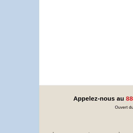
Appelez-nous au
88
Ouvert du