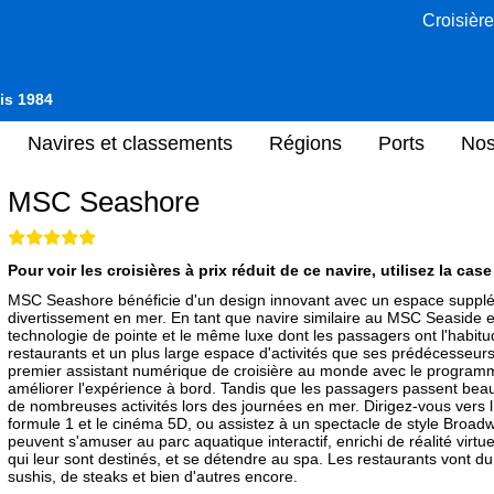
Croisière
uis 1984
Navires et classements
Régions
Ports
Nos
MSC Seashore
Pour voir les croisières à prix réduit de ce navire, utilisez la cas
MSC Seashore bénéficie d'un design innovant avec un espace suppléme
divertissement en mer. En tant que navire similaire au MSC Seaside
technologie de pointe et le même luxe dont les passagers ont l'habitud
restaurants et un plus large espace d'activités que ses prédécesse
premier assistant numérique de croisière au monde avec le progra
améliorer l'expérience à bord. Tandis que les passagers passent beau
de nombreuses activités lors des journées en mer. Dirigez-vous vers 
formule 1 et le cinéma 5D, ou assistez à un spectacle de style Broadw
peuvent s'amuser au parc aquatique interactif, enrichi de réalité virtu
qui leur sont destinés, et se détendre au spa. Les restaurants vont du 
sushis, de steaks et bien d'autres encore.