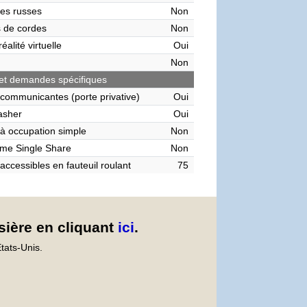
es russes
Non
 de cordes
Non
éalité virtuelle
Oui
Non
et demandes spécifiques
communicantes (porte privative)
Oui
asher
Oui
à occupation simple
Non
me Single Share
Non
accessibles en fauteuil roulant
75
sière en cliquant
ici
.
tats-Unis.