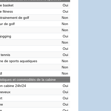
de basket
Oui
e fitness
Oui
ntrainement de golf
Non
ur de golf
Non
Non
 jogging
Oui
Non
Oui
 tennis
Oui
me de sports aquatiques
Non
Non
ll
Non
istiques et commodités de la cabine
en cabine 24h/24
Oui
heveux
Oui
rt
Oui
ne
Oui
on
Oui