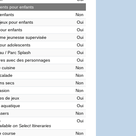
nts pour enfants
enfants
Non
 jeux pour enfants
Oui
pour enfants
Oui
me jeunesse supervisée
Oui
our adolescents
Oui
au / Parc Splash
Oui
res avec des personnages
Oui
 cuisine
Non
calade
Non
ns secs
Non
asion
Non
es de jeux
Oui
 aquatique
Oui
asers
Non
e
Oui
ilable on Select Itineraries
de course
Non