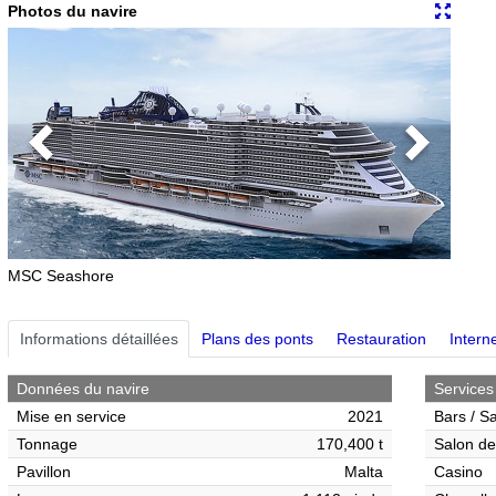
Photos du navire
Previous
Next
MSC Seashore
Informations détaillées
Plans des ponts
Restauration
Interne
Données du navire
Services
Mise en service
2021
Bars / S
Tonnage
170,400 t
Salon de
Pavillon
Malta
Casino