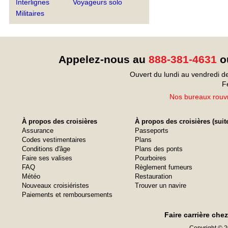
Interlignes
Voyageurs solo
Militaires
Appelez-nous au
888-381-4631
ou
Ouvert du lundi au vendredi d
F
Nos bureaux rouvr
À propos des croisières
À propos des croisières (suit
Assurance
Passeports
Codes vestimentaires
Plans
Conditions d'âge
Plans des ponts
Faire ses valises
Pourboires
FAQ
Règlement fumeurs
Météo
Restauration
Nouveaux croisiéristes
Trouver un navire
Paiements et remboursements
Faire carrière che