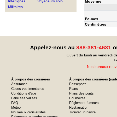
Interlignes
Voyageurs solo
Moyenne
Militaires
Pouces
Centimètres
Appelez-nous au
888-381-4631
ou
Ouvert du lundi au vendredi d
F
Nos bureaux rouvr
À propos des croisières
À propos des croisières (suit
Assurance
Passeports
Codes vestimentaires
Plans
Conditions d'âge
Plans des ponts
Faire ses valises
Pourboires
FAQ
Règlement fumeurs
Météo
Restauration
Nouveaux croisiéristes
Trouver un navire
Paiements et remboursements