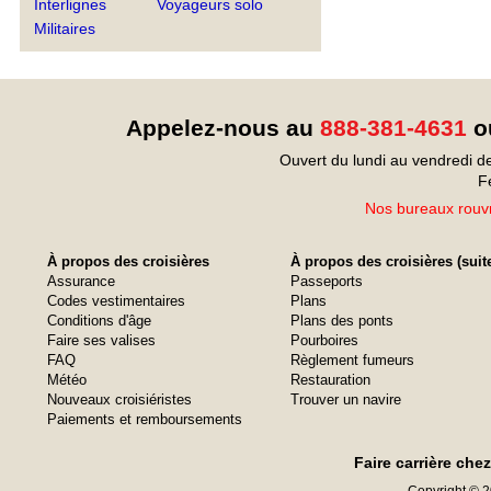
Interlignes
Voyageurs solo
Militaires
Appelez-nous au
888-381-4631
ou
Ouvert du lundi au vendredi d
F
Nos bureaux rouvr
À propos des croisières
À propos des croisières (suit
Assurance
Passeports
Codes vestimentaires
Plans
Conditions d'âge
Plans des ponts
Faire ses valises
Pourboires
FAQ
Règlement fumeurs
Météo
Restauration
Nouveaux croisiéristes
Trouver un navire
Paiements et remboursements
Faire carrière che