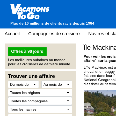
Plus de 10 millions de clients ravis depuis 1984
Accueil
Compagnies de croisière
Navires et c
Île Mackin
Offres à 90 jours
Pour voir les crois
Les meilleures aubaines au monde
affaire" sur la gau
pour les croisières de dernière minute.
L'île Mackinac est 
cheval et en buggy,
Trouver une affaire
falaises dans leur é
National Geographic
d'assister au festiv