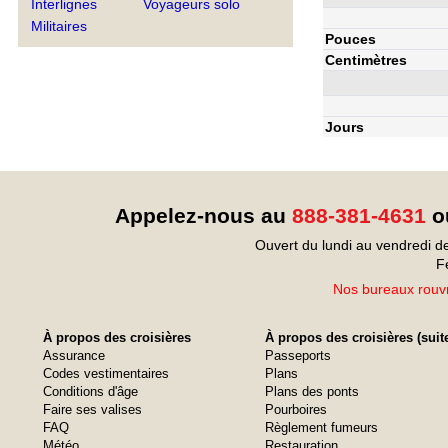
Interlignes
Voyageurs solo
Militaires
Pouces
Centimètres
Jours
Appelez-nous au
888-381-4631
ou
Ouvert du lundi au vendredi d
F
Nos bureaux rouvr
À propos des croisières
À propos des croisières (suit
Assurance
Passeports
Codes vestimentaires
Plans
Conditions d'âge
Plans des ponts
Faire ses valises
Pourboires
FAQ
Règlement fumeurs
Météo
Restauration