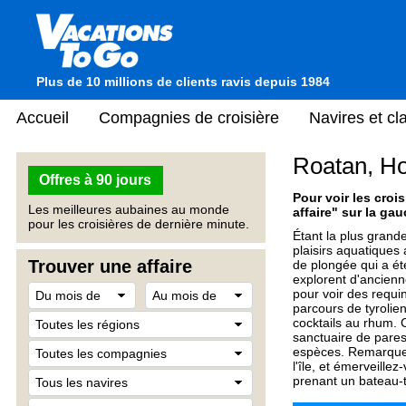
Plus de 10 millions de clients ravis depuis 1984
Accueil
Compagnies de croisière
Navires et c
Roatan, H
Offres à 90 jours
Pour voir les crois
Les meilleures aubaines au monde
affaire" sur la gau
pour les croisières de dernière minute.
Étant la plus grande
plaisirs aquatiques 
Trouver une affaire
de plongée qui a été
explorent d'ancienn
pour voir des requi
parcours de tyrolie
cocktails au rhum. 
sanctuaire de pares
espèces. Remarquez l
l'île, et émerveille
prenant un bateau-t