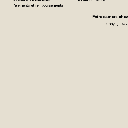
Nouveaux croisiéristes
Trouver un navire
Paiements et remboursements
Faire carrière che
Copyright © 20