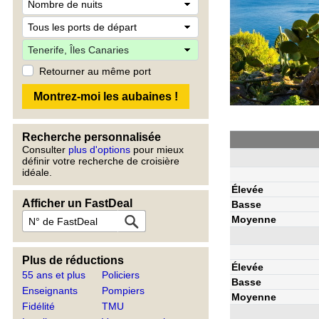
Retourner au même port
Recherche personnalisée
Consulter
plus d'options
pour mieux
définir votre recherche de croisière
idéale.
Élevée
Afficher un FastDeal
Basse
Moyenne
Plus de réductions
Élevée
55 ans et plus
Policiers
Basse
Enseignants
Pompiers
Moyenne
Fidélité
TMU