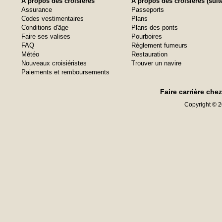
À propos des croisières
À propos des croisières (suit
Assurance
Passeports
Codes vestimentaires
Plans
Conditions d'âge
Plans des ponts
Faire ses valises
Pourboires
FAQ
Règlement fumeurs
Météo
Restauration
Nouveaux croisiéristes
Trouver un navire
Paiements et remboursements
Faire carrière che
Copyright © 20