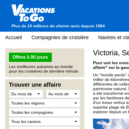
Plus de 10 millions de clients ravis depuis 1984
Accueil
Compagnies de croisière
Navires et c
Victoria, S
Offres à 90 jours
Pour voir les crois
Les meilleures aubaines au monde
affaire" sur la gau
pour les croisières de dernière minute.
Un "monde perdu" co
millier de kilomètre
Trouver une affaire
différentes de celle
patrimoine naturel,
a été transformé en
par les fantômes de 
d'un trésor enfoui 
superbe plage de Be
explorer depuis un b