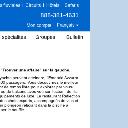
s fluviales
I
Circuits
I
Hôtels
I
Safaris
888-381-4631
Français
Mon compte
I
 spécialités
Groupes
Bulletin
e "Trouver une affaire" sur la gauche.
yachts peuvent atteindre, l'Emerald Azzurra
100 passagers. Vous découvrirez le meilleur
nt de temps libre pour explorer par vous-
u de balcons avec vue sur l'océan, de lits
quipements de luxe. Le restaurant Reflection
r des chefs experts, accompagnés de vins et
s un plongeon relaxant dans la piscine à
er le souffle.