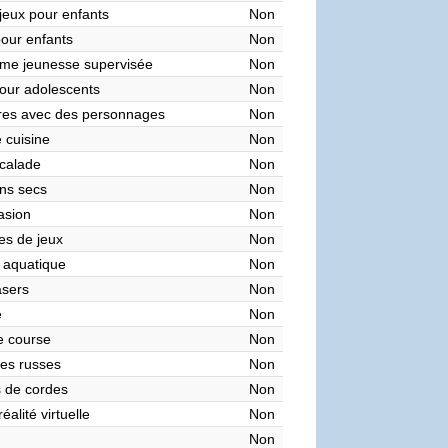
 jeux pour enfants
Non
pour enfants
Non
me jeunesse supervisée
Non
our adolescents
Non
res avec des personnages
Non
 cuisine
Non
calade
Non
ns secs
Non
asion
Non
es de jeux
Non
 aquatique
Non
asers
Non
e
Non
de course
Non
es russes
Non
 de cordes
Non
éalité virtuelle
Non
Non