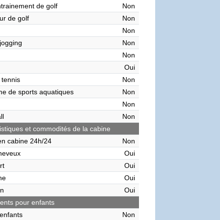
ntrainement de golf
Non
ur de golf
Non
Non
 jogging
Non
Non
Oui
 tennis
Non
me de sports aquatiques
Non
Non
ll
Non
istiques et commodités de la cabine
en cabine 24h/24
Non
heveux
Oui
rt
Oui
ne
Oui
on
Oui
nts pour enfants
enfants
Non