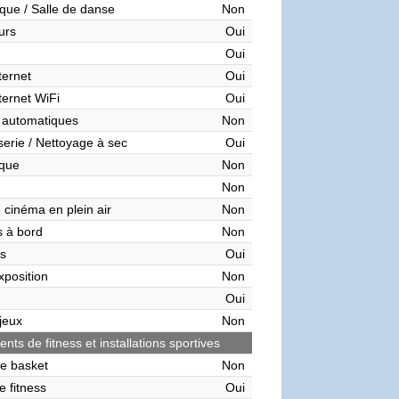
que / Salle de danse
Non
urs
Oui
Oui
ternet
Oui
ternet WiFi
Oui
 automatiques
Non
serie / Nettoyage à sec
Oui
èque
Non
Non
 cinéma en plein air
Non
 à bord
Non
s
Oui
xposition
Non
Oui
 jeux
Non
ts de fitness et installations sportives
de basket
Non
e fitness
Oui