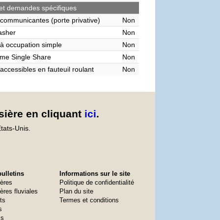
et demandes spécifiques
communicantes (porte privative)
Non
asher
Non
à occupation simple
Non
me Single Share
Non
accessibles en fauteuil roulant
Non
sière en cliquant
ici
.
tats-Unis.
ulletins
Informations sur le site
ières
Politique de confidentialité
ères fluviales
Plan du site
ts
Termes et conditions
s
is