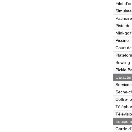
Filet d’e
Simulate
Patinoire
Piste de
Mini-golf
Piscine
Court de
Platefor
Bowling
Pickle Ba
Caractér
Service 
Sèche-c
Coffre-fo
Télépho
Télévisi
Équipeme
Garde d'