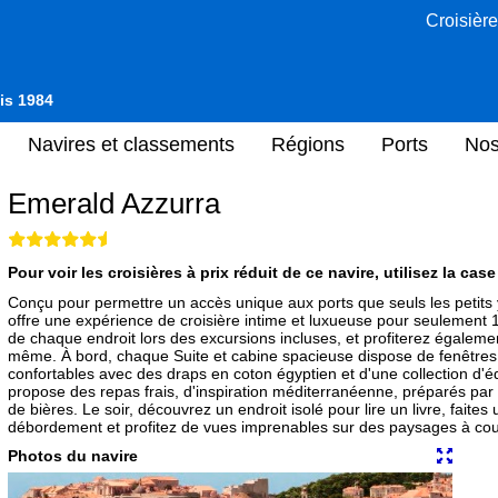
Croisière
uis 1984
Navires et classements
Régions
Ports
Nos
Emerald Azzurra
Pour voir les croisières à prix réduit de ce navire, utilisez la cas
Conçu pour permettre un accès unique aux ports que seuls les petits 
offre une expérience de croisière intime et luxueuse pour seulement 
de chaque endroit lors des excursions incluses, et profiterez égaleme
même. À bord, chaque Suite et cabine spacieuse dispose de fenêtres o
confortables avec des draps en coton égyptien et d'une collection d'é
propose des repas frais, d'inspiration méditerranéenne, préparés pa
de bières. Le soir, découvrez un endroit isolé pour lire un livre, faite
débordement et profitez de vues imprenables sur des paysages à coup
Photos du navire