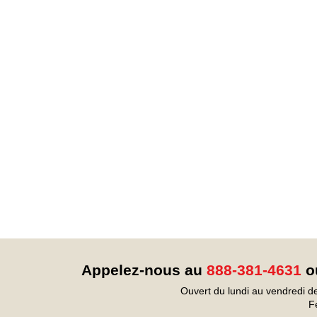
Appelez-nous au
888-381-4631
ou
Ouvert du lundi au vendredi d
F