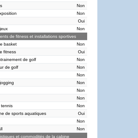
s
Non
xposition
Non
Oui
 jeux
Non
ts de fitness et installations sportives
de basket
Non
e fitness
Oui
ntrainement de golf
Non
ur de golf
Non
Non
 jogging
Non
Non
Non
 tennis
Non
me de sports aquatiques
Oui
Non
ll
Non
istiques et commodités de la cabine