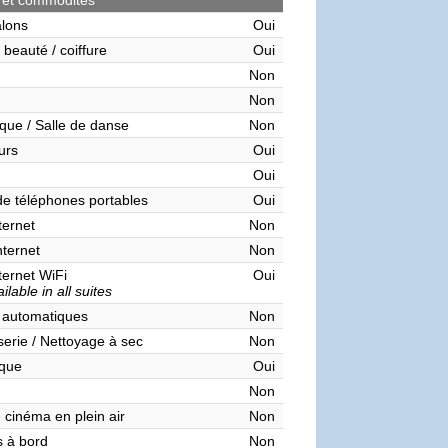
 et commodités
alons
Oui
 beauté / coiffure
Oui
Non
Non
que / Salle de danse
Non
urs
Oui
Oui
de téléphones portables
Oui
ternet
Non
nternet
Non
ternet WiFi
Oui
ilable in all suites
 automatiques
Non
serie / Nettoyage à sec
Non
èque
Oui
Non
 cinéma en plein air
Non
 à bord
Non