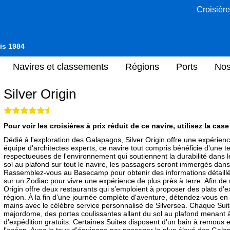
Croisière
uis 1984
Navires et classements
Régions
Ports
Nos
Silver Origin
Pour voir les croisières à prix réduit de ce navire, utilisez la cas
Dédié à l'exploration des Galapagos, Silver Origin offre une expérie
équipe d'architectes experts, ce navire tout compris bénéficie d'une t
respectueuses de l'environnement qui soutiennent la durabilité dans 
sol au plafond sur tout le navire, les passagers seront immergés dans
Rassemblez-vous au Basecamp pour obtenir des informations détaillé
sur un Zodiac pour vivre une expérience de plus près à terre. Afin de m
Origin offre deux restaurants qui s’emploient à proposer des plats d'
région. À la fin d'une journée complète d'aventure, détendez-vous e
mains avec le célèbre service personnalisé de Silversea. Chaque Su
majordome, des portes coulissantes allant du sol au plafond menant 
d’expédition gratuits. Certaines Suites disposent d'un bain à remous
l'océan. Avec le taux d’équipage par passager le plus élevé des Gala