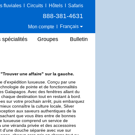
s fluviales
I
Circuits
I
Hôtels
I
Safaris
888-381-4631
Français
Mon compte
I
 spécialités
Groupes
Bulletin
e "Trouver une affaire" sur la gauche.
nce d'expédition luxueuse. Conçu par une
echnologie de pointe et de fonctionnalités
les Galapagos. Avec des fenêtres allant du
 chaque destination tout en restant à bord.
es sur votre prochain arrêt, puis embarquez
ieux connaître la culture locale, Silver
exception aux saveurs authentiques de la
n sachant que vous êtes entre de bonnes
ite luxueuse comprend un service de
à une véranda privée et des accessoires
 et d'une douche séparée avec vue sur
pagos, chacun sera pris en charge tout au