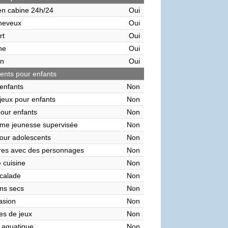
en cabine 24h/24
Oui
heveux
Oui
rt
Oui
ne
Oui
on
Oui
nts pour enfants
enfants
Non
 jeux pour enfants
Non
pour enfants
Non
me jeunesse supervisée
Non
our adolescents
Non
res avec des personnages
Non
 cuisine
Non
calade
Non
ns secs
Non
asion
Non
es de jeux
Non
 aquatique
Non