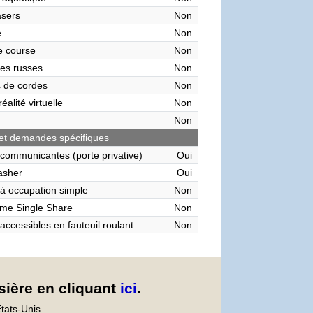
asers
Non
e
Non
de course
Non
es russes
Non
 de cordes
Non
éalité virtuelle
Non
Non
et demandes spécifiques
communicantes (porte privative)
Oui
asher
Oui
à occupation simple
Non
me Single Share
Non
accessibles en fauteuil roulant
Non
sière en cliquant
ici
.
tats-Unis.