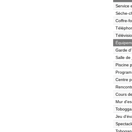
Service 
Sèche-c
Coffre-fo
Télépho
Télévisi
Équipeme
Garde d'
Salle de
Piscine 
Program
Centre p
Rencont
Cours de
Mur d'es
Tobogga
Jeu d'év
Spectacl
Tobogan