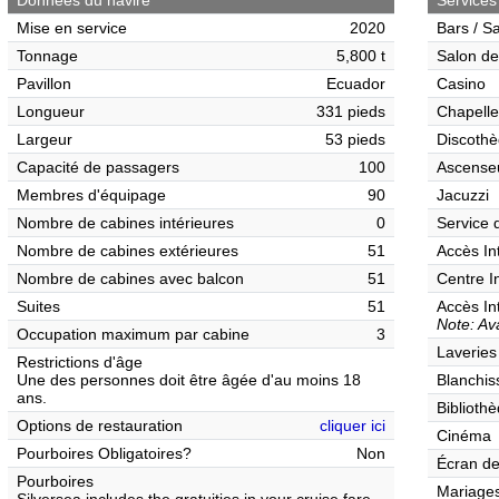
Données du navire
Services
Mise en service
2020
Bars / S
Tonnage
5,800 t
Salon de
Pavillon
Ecuador
Casino
Longueur
331 pieds
Chapelle
Largeur
53 pieds
Discothè
Capacité de passagers
100
Ascense
Membres d'équipage
90
Jacuzzi
Nombre de cabines intérieures
0
Service 
Nombre de cabines extérieures
51
Accès In
Nombre de cabines avec balcon
51
Centre I
Suites
51
Accès In
Note: Ava
Occupation maximum par cabine
3
Laveries
Restrictions d'âge
Une des personnes doit être âgée d'au moins 18
Blanchis
ans.
Biblioth
Options de restauration
cliquer ici
Cinéma
Pourboires Obligatoires?
Non
Écran de
Pourboires
Mariages