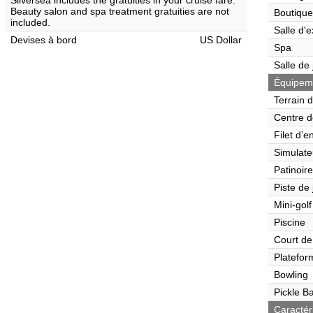
Silversea includes the gratuities in your cruise fare.
Beauty salon and spa treatment gratuities are not
Boutique
included.
Salle d'e
Devises à bord
US Dollar
Spa
Salle de
Équipemen
Terrain 
Centre d
Filet d’e
Simulate
Patinoire
Piste de
Mini-golf
Piscine
Court de
Platefor
Bowling
Pickle Ba
Caractér