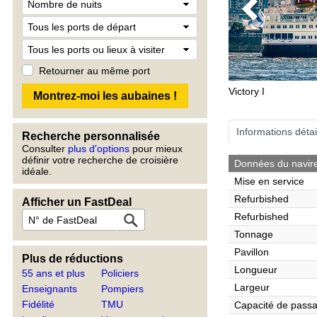
Previous
Retourner au même port
Victory I
Informations détai
Recherche personnalisée
Consulter
plus d'options
pour mieux
définir votre recherche de croisière
Données du navir
idéale.
Mise en service
Refurbished
Afficher un FastDeal
Refurbished
Tonnage
Pavillon
Plus de réductions
Longueur
55 ans et plus
Policiers
Largeur
Enseignants
Pompiers
Fidélité
TMU
Capacité de pass