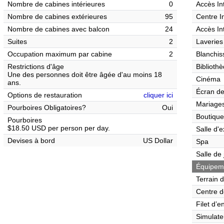
Nombre de cabines intérieures
0
Accès In
Nombre de cabines extérieures
95
Centre I
Nombre de cabines avec balcon
24
Accès In
Suites
2
Laveries
Occupation maximum par cabine
2
Blanchis
Restrictions d'âge
Biblioth
Une des personnes doit être âgée d'au moins 18
Cinéma
ans.
Écran de
Options de restauration
cliquer ici
Mariages
Pourboires Obligatoires?
Oui
Boutique
Pourboires
$18.50 USD per person per day.
Salle d'e
Devises à bord
US Dollar
Spa
Salle de
Équipemen
Terrain 
Centre d
Filet d’e
Simulate