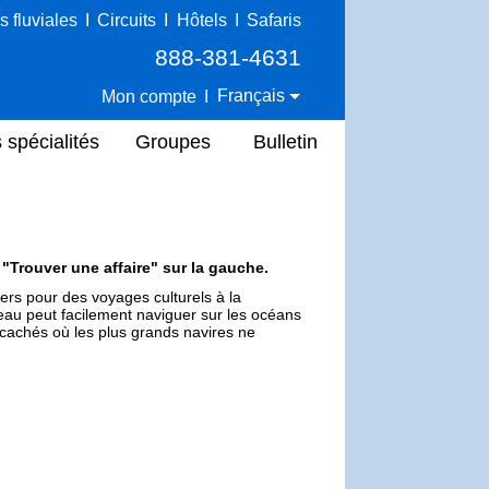
s fluviales
I
Circuits
I
Hôtels
I
Safaris
888-381-4631
Français
Mon compte
I
 spécialités
Groupes
Bulletin
e "Trouver une affaire" sur la gauche.
ers pour des voyages culturels à la
teau peut facilement naviguer sur les océans
ts cachés où les plus grands navires ne