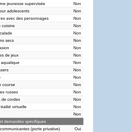
me jeunesse supervisée
Non
our adolescents
Non
res avec des personnages
Non
 cuisine
Non
calade
Non
ns secs
Non
asion
Non
es de jeux
Non
 aquatique
Non
asers
Non
e
Non
de course
Non
es russes
Non
 de cordes
Non
éalité virtuelle
Non
Non
et demandes spécifiques
communicantes (porte privative)
Oui