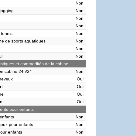
Non
 jogging
Non
Non
Non
 tennis
Non
me de sports aquatiques
Non
Non
ll
Non
istiques et commodités de la cabine
en cabine 24h/24
Non
heveux
Oui
rt
Oui
ne
Oui
on
Oui
nts pour enfants
enfants
Non
 jeux pour enfants
Non
pour enfants
Non