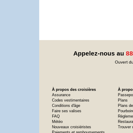
Appelez-nous au
88
Ouvert du
À propos des croisières
À propos
Assurance
Passepo
Codes vestimentaires
Plans
Conditions d'âge
Plans de
Faire ses valises
Pourboir
FAQ
Règleme
Météo
Restaura
Nouveaux croisiéristes
Trouver 
Paiements et remboursements