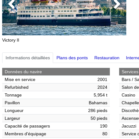
Previous
Next
Victory II
Informations détaillées
Plans des ponts
Restauration
Interne
Données du navire
Services
Mise en service
2001
Bars / S
Refurbished
2024
Salon de
Tonnage
5,954 t
Casino
Pavillon
Bahamas
Chapelle
Longueur
286 pieds
Discothè
Largeur
50 pieds
Ascense
Capacité de passagers
190
Jacuzzi
Membres d'équipage
80
Service 