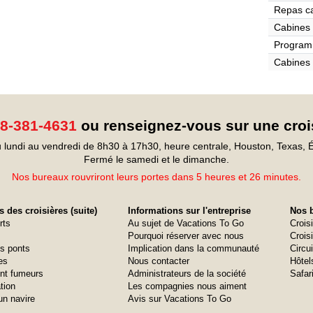
Repas c
Cabines 
Program
Cabines 
8-381-4631
ou renseignez-vous sur une croi
 lundi au vendredi de 8h30 à 17h30, heure centrale, Houston, Texas, É
Fermé le samedi et le dimanche.
Nos bureaux rouvriront leurs portes dans 5 heures et 26 minutes.
 des croisières (suite)
Informations sur l'entreprise
Nos b
rts
Au sujet de Vacations To Go
Crois
Pourquoi réserver avec nous
Croisi
s ponts
Implication dans la communauté
Circui
es
Nous contacter
Hôtel
nt fumeurs
Administrateurs de la société
Safar
tion
Les compagnies nous aiment
un navire
Avis sur Vacations To Go