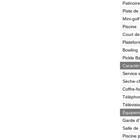
Patinoire
Piste de
Mini-golf
Piscine
Court de
Platefor
Bowling
Pickle Ba
Caractér
Service 
Sèche-c
Coffre-fo
Télépho
Télévisi
Équipeme
Garde d'
Salle de
Piscine 