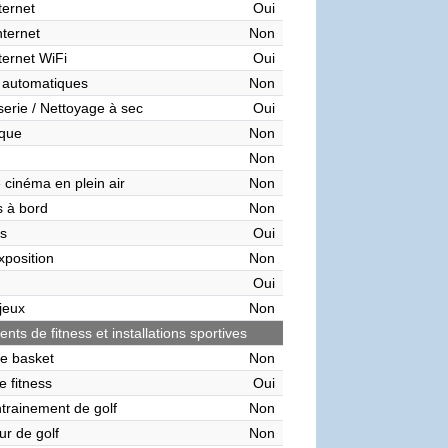
ternet
Oui
nternet
Non
ternet WiFi
Oui
 automatiques
Non
serie / Nettoyage à sec
Oui
èque
Non
Non
 cinéma en plein air
Non
 à bord
Non
s
Oui
xposition
Non
Oui
 jeux
Non
ts de fitness et installations sportives
de basket
Non
e fitness
Oui
ntrainement de golf
Non
ur de golf
Non