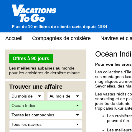
Plus de 10 millions de clients ravis depuis 1984
Accueil
Compagnies de croisière
Navires et c
Océan Ind
Offres à 90 jours
Pour voir les crois
Les meilleures aubaines au monde
Les collections d'î
pour les croisières de dernière minute.
ses montagnes luxur
magnifiques au monde
Trouver une affaire
Seychelles, des Ma
Les vastes récifs co
snorkeling et de pl
journée de détente 
tropicales luxuriant
Les croisière
peuvent être
Les meilleurs