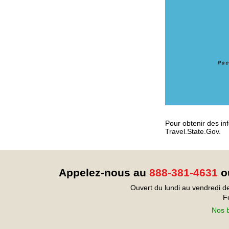
Pour obtenir des inf
Travel.State.Gov.
Appelez-nous au
888-381-4631
ou
Ouvert du lundi au vendredi d
F
Nos b