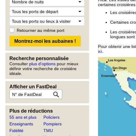
certaines croisière
Les croisière
Certaines cro
Retourner au même port
Les croisière
longues sont 
Pour obtenir une li
ici
.
Recherche personnalisée
Consulter
plus d'options
pour mieux
définir votre recherche de croisière
idéale.
Afficher un FastDeal
Plus de réductions
55 ans et plus
Policiers
Enseignants
Pompiers
Fidélité
TMU