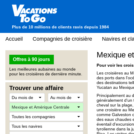
Plus de 10 millions de clients ravis depuis 1984
Accueil
Compagnies de croisière
Navires et c
Mexique et
Offres à 90 jours
Pour voir les crois
Les meilleures aubaines au monde
Les croisières au M
pour les croisières de dernière minute.
des ports dans l'oc
des destinations tel
Trouver une affaire
Yucatan au Mexique
Principalement au dé
généralement d'un t
cheval sur la plage
une croisière au Me
comme Galveston ou 
des eaux chaudes et
éventail d'excursio
tyrolienne dans la 
Rica. Les visites d