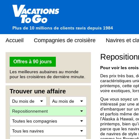
Plus de 10 millions de clients ravis depuis 1984
Accueil
Compagnies de croisière
Navires et c
Repositio
Offres à 90 jours
Pour voir les crois
Les meilleures aubaines au monde
Des prix très bas, 
pour les croisières de dernière minute.
caractéristiques un
printemps, cette op
Trouver une affaire
voire exotiques, lo
Que vous soyez un 
intéressé par une a
d'embarquer sur un 
et parfois même des 
l'Alaska à Hawaii, 
printemps, bien qu'i
parce que les navir
de navires de style
comme les Bermudes,