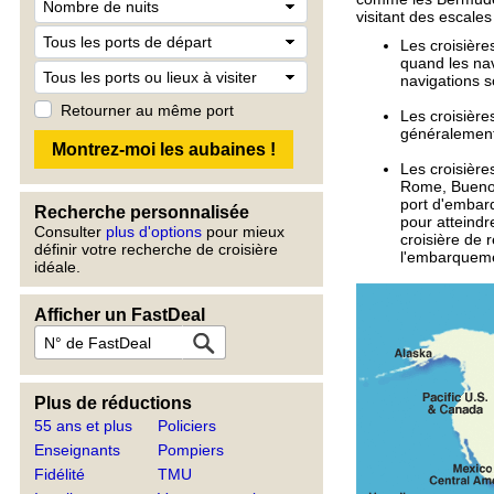
visitant des escales
Les croisière
quand les nav
navigations s
Retourner au même port
Les croisière
généralement
Les croisièr
Rome, Buenos 
port d'embarq
Recherche personnalisée
pour atteindr
Consulter
plus d'options
pour mieux
croisière de 
définir votre recherche de croisière
l'embarquemen
idéale.
Afficher un FastDeal
Plus de réductions
55 ans et plus
Policiers
Enseignants
Pompiers
Fidélité
TMU