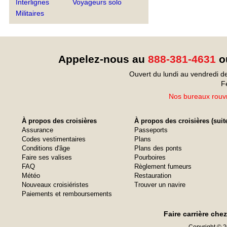
Interlignes
Voyageurs solo
Militaires
Appelez-nous au
888-381-4631
ou
Ouvert du lundi au vendredi d
F
Nos bureaux rouvr
À propos des croisières
À propos des croisières (suit
Assurance
Passeports
Codes vestimentaires
Plans
Conditions d'âge
Plans des ponts
Faire ses valises
Pourboires
FAQ
Règlement fumeurs
Météo
Restauration
Nouveaux croisiéristes
Trouver un navire
Paiements et remboursements
Faire carrière che