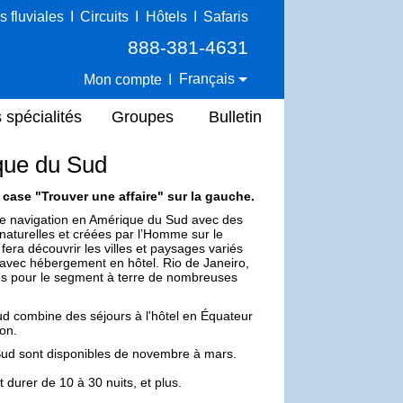
s fluviales
I
Circuits
I
Hôtels
I
Safaris
888-381-4631
Français
Mon compte
I
 spécialités
Groupes
Bulletin
ique du Sud
la case "Trouver une affaire" sur la gauche.
une navigation en Amérique du Sud avec des
s naturelles et créées par l’Homme sur le
 fera découvrir les villes et paysages variés
, avec hébergement en hôtel. Rio de Janeiro,
tes pour le segment à terre de nombreuses
Sud combine des séjours à l'hôtel en Équateur
ion.
u Sud sont disponibles de novembre à mars.
 durer de 10 à 30 nuits, et plus.