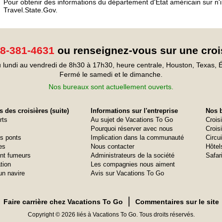
Pour obtenir des informations du département d'État américain sur n'imp
Travel.State.Gov.
8-381-4631
ou renseignez-vous sur une croi
 lundi au vendredi de 8h30 à 17h30, heure centrale, Houston, Texas, É
Fermé le samedi et le dimanche.
Nos bureaux sont actuellement ouverts.
 des croisières (suite)
Informations sur l'entreprise
Nos b
rts
Au sujet de Vacations To Go
Crois
Pourquoi réserver avec nous
Croisi
s ponts
Implication dans la communauté
Circui
es
Nous contacter
Hôtel
nt fumeurs
Administrateurs de la société
Safar
tion
Les compagnies nous aiment
un navire
Avis sur Vacations To Go
❘
Faire carrière chez Vacations To Go
Commentaires sur le site
Copyright © 2026 liés à Vacations To Go. Tous droits réservés.