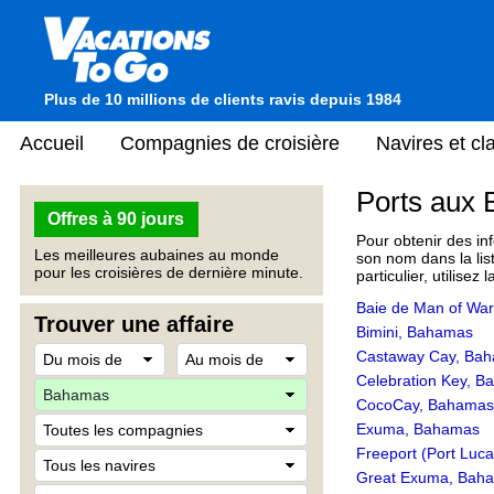
Plus de 10 millions de clients ravis depuis 1984
Accueil
Compagnies de croisière
Navires et c
Ports aux
Offres à 90 jours
Pour obtenir des in
Les meilleures aubaines au monde
son nom dans la list
pour les croisières de dernière minute.
particulier, utilisez
Baie de Man of Wa
Trouver une affaire
Bimini, Bahamas
Castaway Cay, Ba
Celebration Key, 
CocoCay, Bahamas
Exuma, Bahamas
Freeport (Port Luc
Great Exuma, Bah